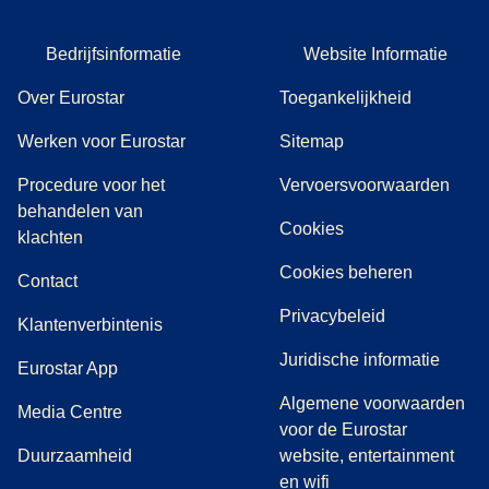
Bedrijfsinformatie
Website Informatie
Over Eurostar
Toegankelijkheid
Werken voor Eurostar
Sitemap
Procedure voor het
Vervoersvoorwaarden
behandelen van
Cookies
(
(
opent in een nieuwe tab
opent een PDF
)
)
klachten
Cookies beheren
Contact
Privacybeleid
Klantenverbintenis
Juridische informatie
Eurostar App
Algemene voorwaarden
(
opent in een nieuwe tab
)
Media Centre
voor de Eurostar
Duurzaamheid
website, entertainment
en wifi