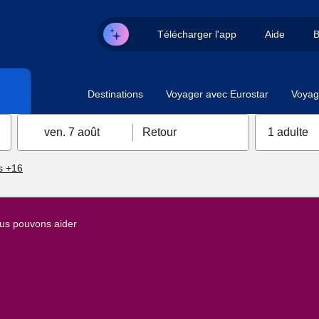
Télécharger l'app
Aide
B
Destinations
Voyager avec Eurostar
Voyag
ven. 7 août
Retour
1 adulte
s +16
us pouvons aider