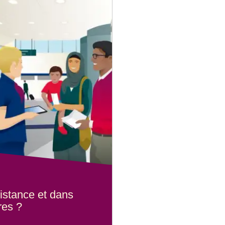
 de nos trains.
tant une
indiquées ci-
 roulant. Si
uer une
sitant une
dans l’espace
y restant assis
s la mesure du
s et
 bénéficier de
istance et dans
res ?
 roulant. Si