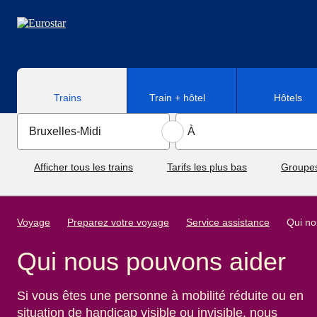
Aller au contenu principal
Trains
Train + hôtel
Hôtels
Afficher tous les trains
Tarifs les plus bas
Groupe
Voyage
Preparez votre voyage
Service assistance
Qui no
Qui nous pouvons aider
Si vous êtes une personne à mobilité réduite ou en
situation de handicap visible ou invisible, nous