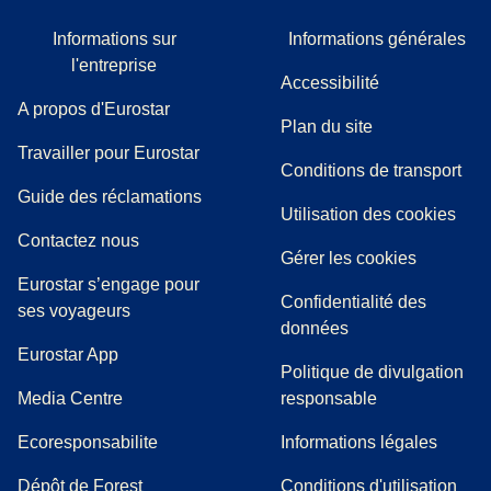
Informations sur
Informations générales
l'entreprise
Accessibilité
A propos d'Eurostar
Plan du site
Travailler pour Eurostar
Conditions de transport
(
(
Ouvre un nouvel onglet
ouvre un PDF
)
)
Guide des réclamations
Utilisation des cookies
Contactez nous
Gérer les cookies
Eurostar s’engage pour
Confidentialité des
ses voyageurs
données
Eurostar App
Politique de divulgation
(
Ouvre un nouvel onglet
)
Media Centre
responsable
Ecoresponsabilite
Informations légales
Dépôt de Forest
Conditions d'utilisation