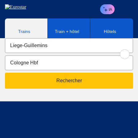
Aller au contenu principal
IA
Trains
Train + hôtel
Hôtels
Rechercher