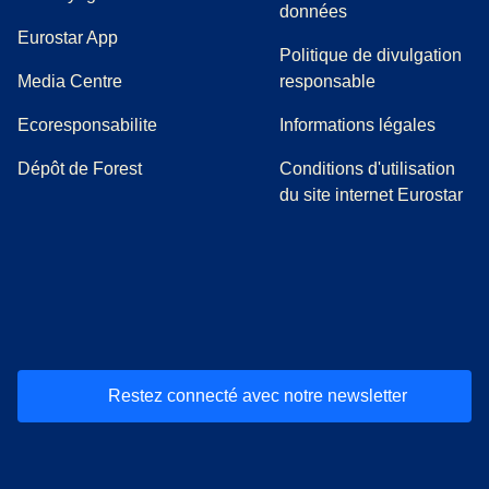
données
Eurostar App
Politique de divulgation
(
Ouvre un nouvel onglet
)
Media Centre
responsable
Ecoresponsabilite
Informations légales
Dépôt de Forest
Conditions d'utilisation
du site internet Eurostar
(
Ouvre un nouvel onglet
(
Ouvre un nouvel onglet
(
)
Ouvre un nouvel onglet
(
)
Ouvre un nouvel onglet
(
)
Ouvre un nouv
(
)
O
Restez connecté avec notre newsletter