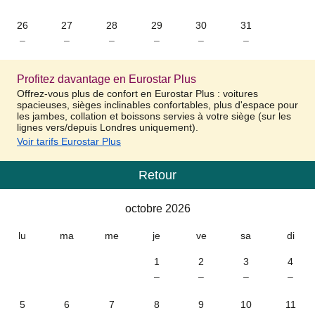
26
27
28
29
30
31
–
–
–
–
–
–
Profitez davantage en Eurostar Plus
Offrez-vous plus de confort en Eurostar Plus : voitures
spacieuses, sièges inclinables confortables, plus d'espace pour
les jambes, collation et boissons servies à votre siège (sur les
lignes vers/depuis Londres uniquement).
Voir tarifs Eurostar Plus
Retour
Calendrier
-
octobre 2026
octobre 2026
lu
ma
me
je
ve
sa
di
1
2
3
4
–
–
–
–
5
6
7
8
9
10
11