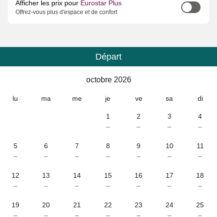
Afficher les prix pour
Eurostar Plus
Offrez-vous plus d'espace et de confort
Départ
Calendrier
-
octobre 2026
octobre 2026
lu
ma
me
je
ve
sa
di
1
2
3
4
–
–
–
–
5
6
7
8
9
10
11
–
–
–
–
–
–
–
12
13
14
15
16
17
18
–
–
–
–
–
–
–
19
20
21
22
23
24
25
–
–
–
–
–
–
–