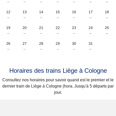
–
–
–
–
–
–
–
12
13
14
15
16
17
18
–
–
–
–
–
–
–
19
20
21
22
23
24
25
–
–
–
–
–
–
–
26
27
28
29
30
31
–
–
–
–
–
–
Horaires des trains Liège à Cologne
Consultez nos horaires pour savoir quand est le premier et le
dernier train de Liège à Cologne (hora. Jusqu'à 5 départs par
jour.