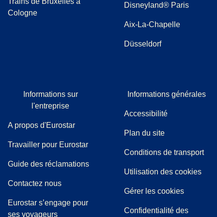
Trains de Bruxelles à
Disneyland® Paris
Cologne
Aix-La-Chapelle
Düsseldorf
Informations sur
Informations générales
l'entreprise
Accessibilité
A propos d'Eurostar
Plan du site
Travailler pour Eurostar
Conditions de transport
(
(
Ouvre un nouvel onglet
ouvre un PDF
)
)
Guide des réclamations
Utilisation des cookies
Contactez nous
Gérer les cookies
Eurostar s’engage pour
Confidentialité des
ses voyageurs