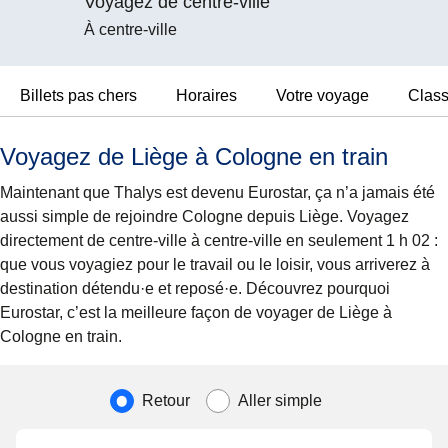
Voyagez de centre-ville
À centre-ville
Billets pas chers
Horaires
Votre voyage
Clas
Voyagez de Liège à Cologne en train
Maintenant que Thalys est devenu Eurostar, ça n’a jamais été
aussi simple de rejoindre Cologne depuis Liège. Voyagez
directement de centre-ville à centre-ville en seulement 1 h 02 :
que vous voyagiez pour le travail ou le loisir, vous arriverez à
destination détendu·e et reposé·e. Découvrez pourquoi
Eurostar, c’est la meilleure façon de voyager de Liège à
Cologne en train.
Type de voyage
Retour
Aller simple