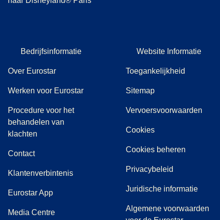
naar Disneyland® Paris
Bedrijfsinformatie
Website Informatie
Over Eurostar
Toegankelijkheid
Werken voor Eurostar
Sitemap
Procedure voor het
Vervoersvoorwaarden
behandelen van
Cookies
(
(
opent in een nieuwe tab
opent een PDF
)
)
klachten
Cookies beheren
Contact
Privacybeleid
Klantenverbintenis
Juridische informatie
Eurostar App
Algemene voorwaarden
(
opent in een nieuwe tab
)
Media Centre