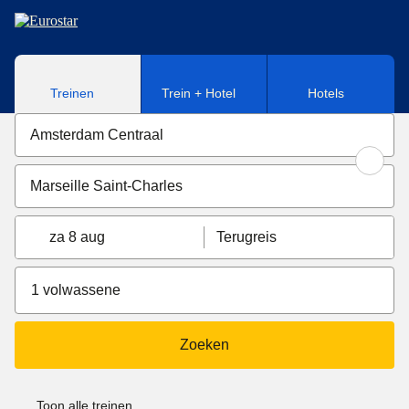
Naar hoofdinhoud
Treinen
Trein + Hotel
Hotels
za 8 aug
Terugreis
1 volwassene
Zoeken
Toon alle treinen