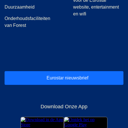
voor de Eurostar
Duurzaamheid
website, entertainment
en wifi
Onderhoudsfaciliteiten
van Forest
(
opent in een nieuwe tab
(
opent in een nieuwe tab
(
)
opent in een nieuwe tab
(
)
opent in een nieuwe tab
(
)
opent in een 
(
)
o
Eurostar nieuwsbrief
Download Onze App