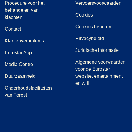
Procedure voor het
Vervoersvoorwaarden
behandelen van
Cookies
(
(
opent in een nieuwe tab
opent een PDF
)
)
klachten
Cookies beheren
Contact
Privacybeleid
Klantenverbintenis
Juridische informatie
Eurostar App
Algemene voorwaarden
(
opent in een nieuwe tab
)
Media Centre
voor de Eurostar
Duurzaamheid
website, entertainment
en wifi
Onderhoudsfaciliteiten
van Forest
(
opent in een nieuwe tab
(
opent in een nieuwe tab
(
)
opent in een nieuwe tab
(
)
opent in een nieuwe tab
(
)
opent in een 
(
)
o