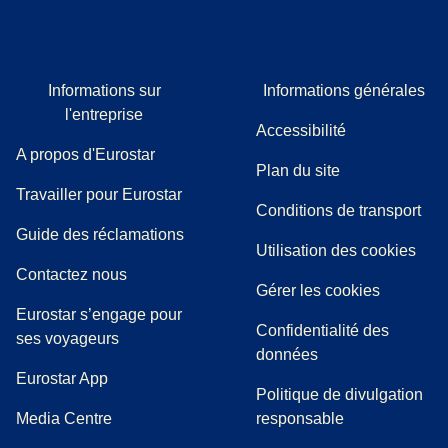
Informations sur
Informations générales
l'entreprise
Accessibilité
A propos d'Eurostar
Plan du site
Travailler pour Eurostar
Conditions de transport
(
(
Ouvre un nouvel onglet
ouvre un PDF
)
)
Guide des réclamations
Utilisation des cookies
Contactez nous
Gérer les cookies
Eurostar s’engage pour
Confidentialité des
ses voyageurs
données
Eurostar App
Politique de divulgation
(
Ouvre un nouvel onglet
)
Media Centre
responsable