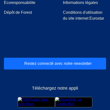
Ecoresponsabilite
Informations légales
Dépôt de Forest
Conditions d'utilisation
du site internet Eurostar
(
Ouvre un nouvel onglet
(
Ouvre un nouvel onglet
(
)
Ouvre un nouvel onglet
(
)
Ouvre un nouvel onglet
(
)
Ouvre un nouv
(
)
O
Restez connecté avec notre newsletter
Téléchargez notre appli