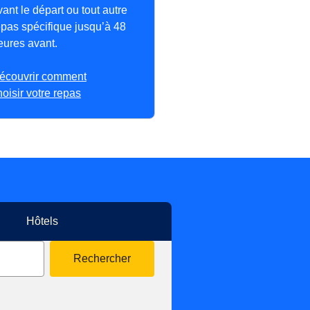
vant le départ ou tout autre
epas spécifique jusqu’à 48
eures avant.
écouvrir comment
hoisir votre repas
Hôtels
Rechercher