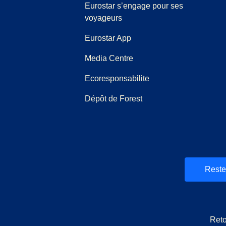
Eurostar s’engage pour ses
voyageurs
Eurostar App
(
Ouvre un nouvel onglet
)
Media Centre
Ecoresponsabilite
Dépôt de Forest
et
uvel onglet
)
)
Reste
Reto