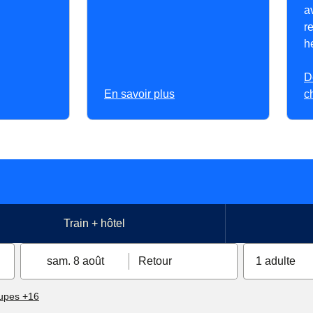
a
r
h
D
En savoir plus
c
Train + hôtel
sam. 8 août
Retour
1 adulte
upes +16