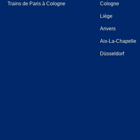
Trains de Paris à Cologne
Cologne
Liège
Anvers
Aix-La-Chapelle
Düsseldorf
(
Ouvre un nouvel onglet
(
Ouvre un nouvel onglet
(
Ouvre un nouvel onglet
)
(
Ouvre un nouvel onglet
)
(
Ouvre un nouvel ongl
)
(
Ouvre un no
)