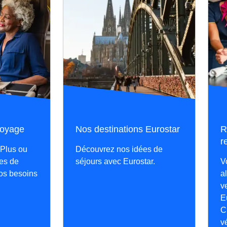
voyage
Nos destinations Eurostar
R
r
 Plus ou
Découvrez nos idées de
ses de
séjours avec Eurostar.
V
os besoins
a
v
E
C
v