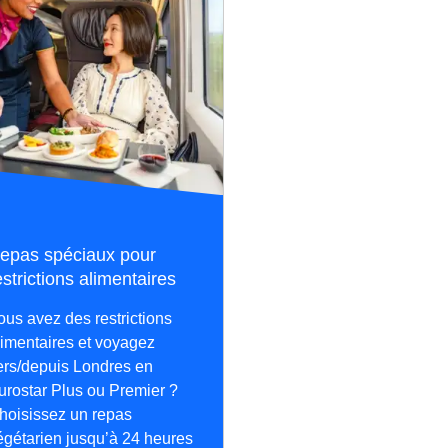
epas spéciaux pour
estrictions alimentaires
ous avez des restrictions
limentaires et voyagez
ers/depuis Londres en
urostar Plus ou Premier ?
hoisissez un repas
égétarien jusqu’à 24 heures