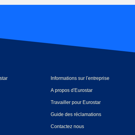
star
Informations sur l'entreprise
A propos d'Eurostar
Travailler pour Eurostar
(
(
Ouvre un nouve
ouvre un PDF
)
Guide des réclamations
Contactez nous