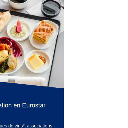
ation en Eurostar
ues de vins*, associations