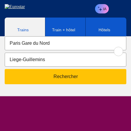
Aller au contenu principal
IA
Trains
Train + hôtel
Hôtels
Rechercher