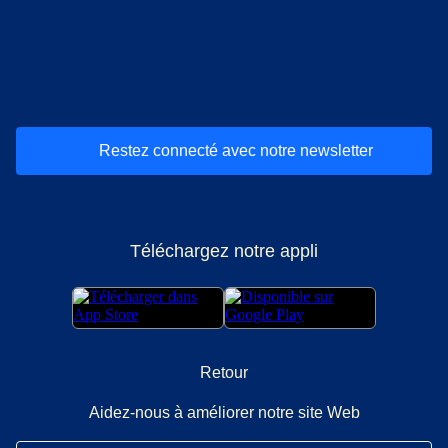
(
Ouvre un nouvel onglet
(
Ouvre un nouvel onglet
(
)
Ouvre un nouvel onglet
(
)
Ouvre un nouvel onglet
(
)
Ouvre un nouv
(
)
O
Restez connecté avec notre newsletter
Téléchargez notre appli
Retour
Aidez-nous à améliorer notre site Web