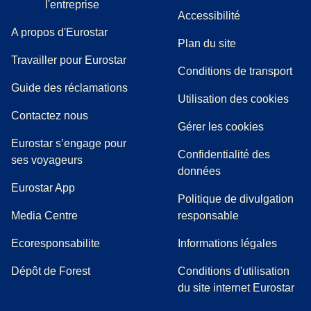
l'entreprise
Accessibilité
A propos d'Eurostar
Plan du site
Travailler pour Eurostar
Conditions de transport
(
(
Ouvre un nouvel onglet
ouvre un PDF
)
)
Guide des réclamations
Utilisation des cookies
Contactez nous
Gérer les cookies
Eurostar s’engage pour
Confidentialité des
ses voyageurs
données
Eurostar App
Politique de divulgation
(
Ouvre un nouvel onglet
)
Media Centre
responsable
Ecoresponsabilite
Informations légales
Dépôt de Forest
Conditions d'utilisation
du site internet Eurostar