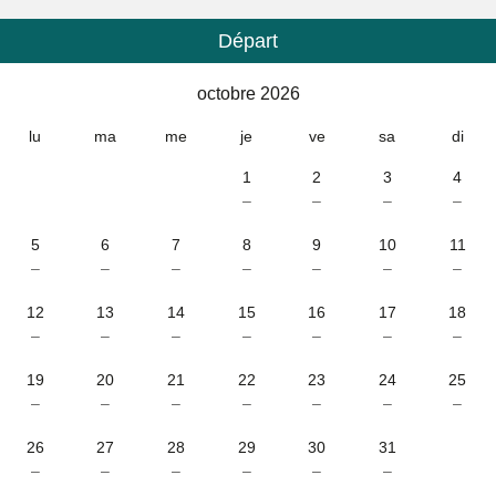
Départ
Calendrier
-
octobre 2026
octobre 2026
lu
ma
me
je
ve
sa
di
1
2
3
4
–
–
–
–
5
6
7
8
9
10
11
–
–
–
–
–
–
–
12
13
14
15
16
17
18
–
–
–
–
–
–
–
19
20
21
22
23
24
25
–
–
–
–
–
–
–
26
27
28
29
30
31
–
–
–
–
–
–