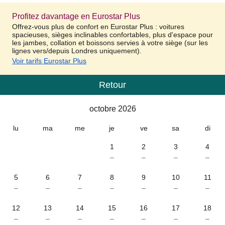
Profitez davantage en Eurostar Plus
Offrez-vous plus de confort en Eurostar Plus : voitures
spacieuses, sièges inclinables confortables, plus d'espace pour
les jambes, collation et boissons servies à votre siège (sur les
lignes vers/depuis Londres uniquement).
Voir tarifs Eurostar Plus
Retour
Calendrier
-
octobre 2026
octobre 2026
lu
ma
me
je
ve
sa
di
1
2
3
4
–
–
–
–
5
6
7
8
9
10
11
–
–
–
–
–
–
–
12
13
14
15
16
17
18
–
–
–
–
–
–
–