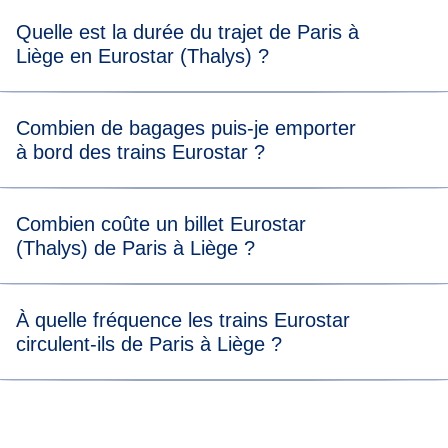
Pour embarquer sans stress, nous vous recommandons
Quelle est la durée du trajet de Paris à
d'arriver 20 minutes avant l'heure de départ prévue de
Liège en Eurostar (Thalys) ?
votre train Eurostar (Thalys) de Paris à Liège.
Combien de bagages puis-je emporter
à bord des trains Eurostar ?
Votre franchise comprend deux bagages (max. 75 x 53 x
Combien coûte un billet Eurostar
30 cm) et un bagage à main. Il n'y a pas de limite de poids,
(Thalys) de Paris à Liège ?
mais il faut pouvoir transporter tous vos bagages et les
ranger dans nos espaces dédiés à bord. En savoir plus sur
les
bagages autorisés
à bord des trains Eurostar.
À quelle fréquence les trains Eurostar
circulent-ils de Paris à Liège ?