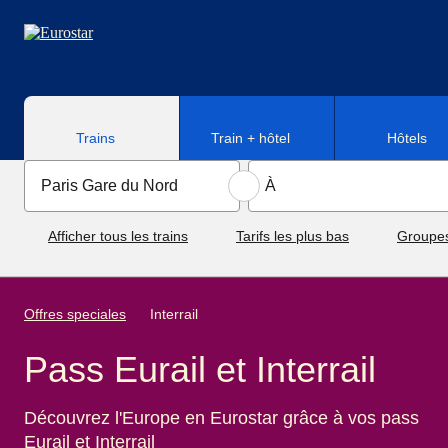
Aller au contenu principal
Trains
Train + hôtel
Hôtels
Afficher tous les trains
Tarifs les plus bas
Groupe
Offres speciales
Interrail
Pass Eurail et Interrail
Découvrez l'Europe en Eurostar grâce à vos pass
Eurail et Interrail