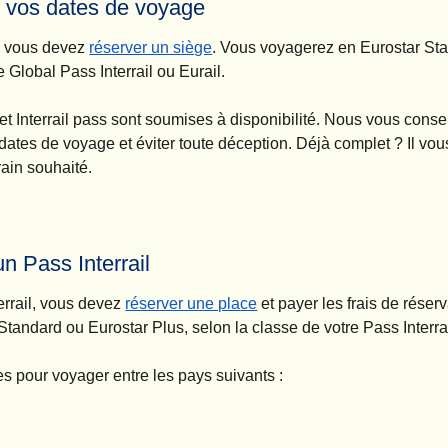
r vos dates de voyage
(
Ouvre un nouvel onglet
)
s, vous devez
réserver un siège
. Vous voyagerez en Eurostar St
 Global Pass Interrail ou Eurail.
et Interrail pass sont soumises à disponibilité. Nous vous conse
s dates de voyage et éviter toute déception. Déjà complet ? Il vou
train souhaité.
n Pass Interrail
(
Ouvre un nouvel onglet
)
rrail
, vous devez
réserver une place
et payer les frais de réser
 Standard ou Eurostar Plus, selon la classe de votre
Pass Interrai
les pour voyager entre les pays suivants :