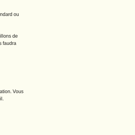
andard ou
illons de
s faudra
vation. Vous
l.