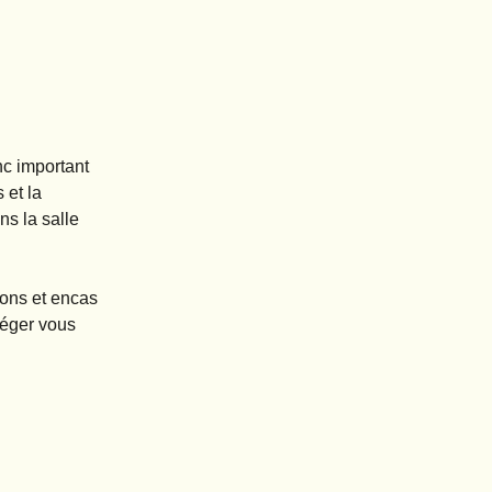
nc important
 et la
ns la salle
sons et encas
léger vous