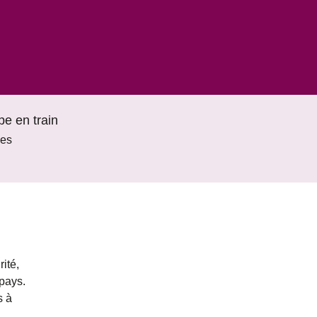
pe en train
les
rité,
 pays.
s à