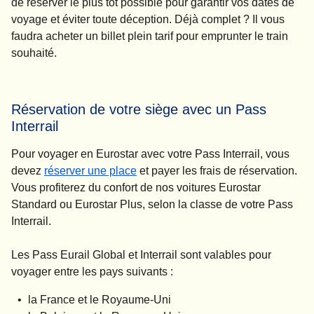
de réserver le plus tôt possible pour garantir vos dates de
voyage et éviter toute déception. Déjà complet ? Il vous
faudra acheter un billet plein tarif pour emprunter le train
souhaité.
Réservation de votre siège avec un Pass
Interrail
Pour voyager en Eurostar avec votre
Pass Interrail
, vous
(
Ouvre un nouvel onglet
)
devez
réserver une place
et payer les frais de réservation.
Vous profiterez du confort de nos voitures Eurostar
Standard ou Eurostar Plus, selon la classe de votre
Pass
Interrail.
Les Pass Eurail Global et Interrail sont valables pour
voyager entre les pays suivants :
la France et le Royaume-Uni