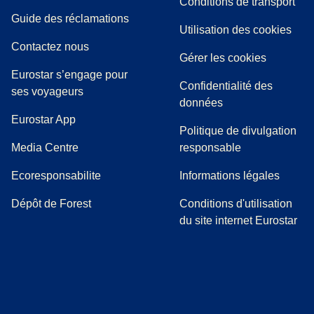
Conditions de transport
(
(
Ouvre un nouvel onglet
ouvre un PDF
)
)
Guide des réclamations
Utilisation des cookies
Contactez nous
Gérer les cookies
Eurostar s’engage pour
Confidentialité des
ses voyageurs
données
Eurostar App
Politique de divulgation
(
Ouvre un nouvel onglet
)
Media Centre
responsable
Ecoresponsabilite
Informations légales
Dépôt de Forest
Conditions d'utilisation
du site internet Eurostar
(
Ouvre un nouvel onglet
(
Ouvre un nouvel onglet
(
)
Ouvre un nouvel onglet
(
)
Ouvre un nouvel onglet
(
)
Ouvre un nouv
(
)
O