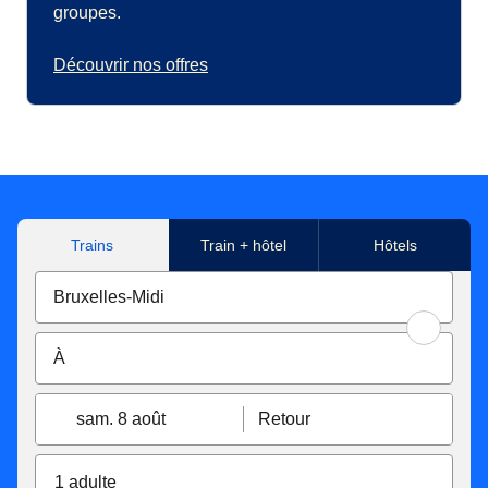
groupes.
Découvrir nos offres
Trains
Train + hôtel
Hôtels
sam. 8 août
Retour
1 adulte