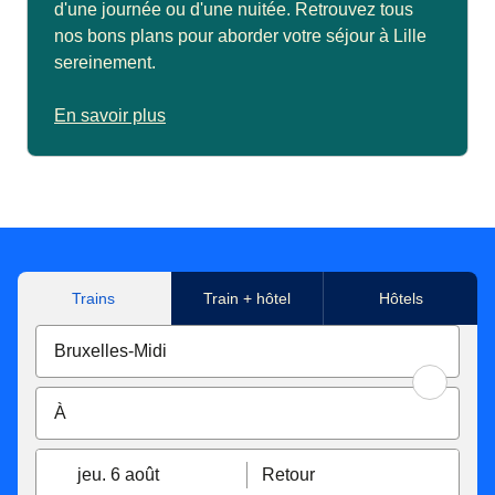
d'une journée ou d'une nuitée. Retrouvez tous
nos bons plans pour aborder votre séjour à Lille
sereinement.
En savoir plus
Trains
Train + hôtel
Hôtels
jeu. 6 août
Retour