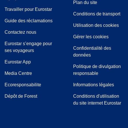
Plan du site
Travailler pour Eurostar
Conditions de transport
(
(
Ouvre un nouvel onglet
ouvre un PDF
)
)
Guide des réclamations
Utilisation des cookies
Contactez nous
Gérer les cookies
Eurostar s’engage pour
Confidentialité des
ses voyageurs
données
Eurostar App
Politique de divulgation
(
Ouvre un nouvel onglet
)
Media Centre
responsable
Ecoresponsabilite
Informations légales
Dépôt de Forest
Conditions d'utilisation
du site internet Eurostar