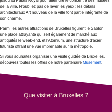
jusqu'au Palais Royal pour atteindre le concentré des musées
de la ville. N'oubliez pas de lever les yeux : les détails
architecturaux Art nouveau de la ville font partie intégrante de
son charme.
Parmi les autres attractions de Bruxelles figurent le
Sablon
,
une place attrayante qui sert également de marché aux
antiquités le week-end, et l'Atomium, une structure d'acier
futuriste offrant une vue imprenable sur la métropole.
Si vous souhaitez organiser une
visite guidée de Bruxelles
,
(
Ouvre
découvrez toutes les offres de notre partenaire
Musement
.
Que visiter à Bruxelles ?