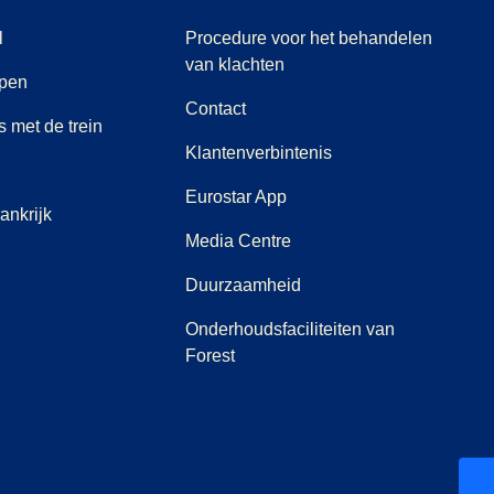
l
Procedure voor het behandelen
(
(
opent in een nieuwe tab
opent een PDF
)
)
van klachten
rpen
Contact
 met de trein
Klantenverbintenis
Eurostar App
ankrijk
(
opent in een nieuwe tab
)
Media Centre
Duurzaamheid
Onderhoudsfaciliteiten van
Forest
ab
 nieuwe tab
)
)