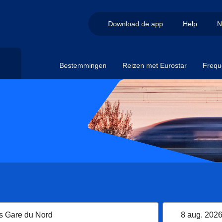
Download de app
Help
N
Bestemmingen
Reizen met Eurostar
Frequ
8 aug. 202