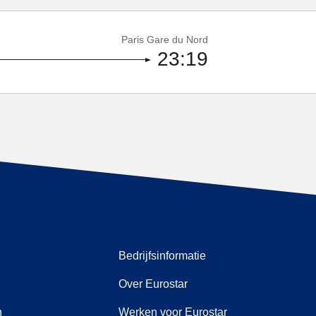
Paris Gare du Nord
23:19
Bedrijfsinformatie
Over Eurostar
n
Werken voor Eurostar