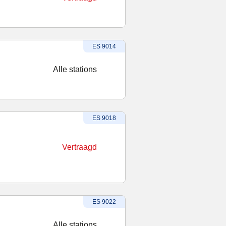
Treinnummer
:
ES 9014
Alle stations
Treinnummer
-
Vertraagd
:
ES 9018
Vertraagd
Treinnummer
:
ES 9022
Alle stations