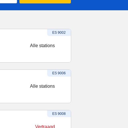
Treinnummer
:
ES 9002
Alle stations
Treinnummer
:
ES 9006
Alle stations
Treinnummer
-
Vertraagd
:
ES 9008
Vertraagd