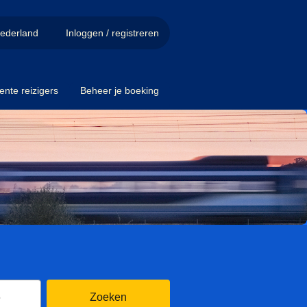
ederland
Inloggen / registreren
ente reizigers
Beheer je boeking
8 augustus 2026
Kalender openen
6
Zoeken