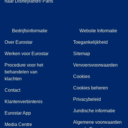
naar Disneyland® Paris
Bedrijfsinformatie
Website Informatie
Over Eurostar
Toegankelijkheid
Werken voor Eurostar
Sitemap
Procedure voor het
Vervoersvoorwaarden
behandelen van
Cookies
(
(
opent in een nieuwe tab
opent een PDF
)
)
klachten
Cookies beheren
Contact
Privacybeleid
Klantenverbintenis
Juridische informatie
Eurostar App
Algemene voorwaarden
(
opent in een nieuwe tab
)
Media Centre