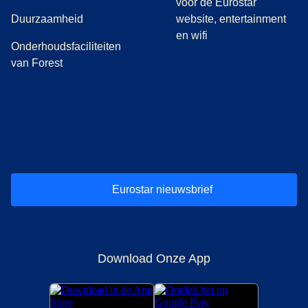
voor de Eurostar
Duurzaamheid
website, entertainment
en wifi
Onderhoudsfaciliteiten
van Forest
(
opent in een nieuwe tab
(
opent in een nieuwe tab
(
)
opent in een nieuwe tab
(
)
opent in een nieuwe tab
(
)
opent in een 
(
)
o
Eurostar nieuwsbrief
Download Onze App