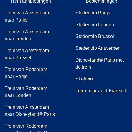
Trein aanbiedingen
Bestemmingen
(exclusief het bedrag van het bod) kan gratis worden
omgewisseld tot één uur voor de geplande vertrektijd
Trein van Amsterdam
Stedentrip Parijs
waarop de eerste betaling werd gedaan, op voorwaarde
naar Parijs
Stedentrip Londen
dat je het prijsverschil betaalt. Het ticket kan tot 7 dagen
Trein van Amsterdam
voor vertrek worden terugbetaald tegen een betaling van €
Stedentrip Brussel
naar Londen
25/£ 25/$ 40.
Stedentrip Antwerpen
Trein van Amsterdam
naar Brussel
Disneyland® Paris met
de trein
Trein van Rotterdam
naar Parijs
Ski-trein
Trein van Rotterdam
Trein naar Zuid-Frankrijk
naar Londen
Trein van Amsterdam
naar Disneyland® Paris
Trein van Rotterdam