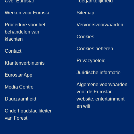
Over Eurostar
Toegankelijkheid
Werken voor Eurostar
Sitemap
Procedure voor het
Vervoersvoorwaarden
behandelen van
Cookies
(
(
opent in een nieuwe tab
opent een PDF
)
)
klachten
Cookies beheren
Contact
Privacybeleid
Klantenverbintenis
Juridische informatie
Eurostar App
Algemene voorwaarden
(
opent in een nieuwe tab
)
Media Centre
voor de Eurostar
Duurzaamheid
website, entertainment
en wifi
Onderhoudsfaciliteiten
van Forest