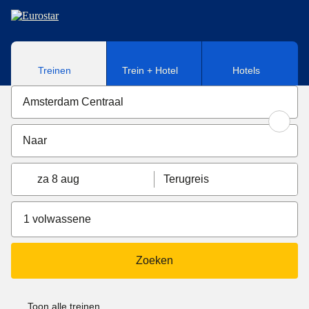
Naar hoofdinhoud
Treinen
Trein + Hotel
Hotels
za 8 aug
Terugreis
1 volwassene
Zoeken
Toon alle treinen