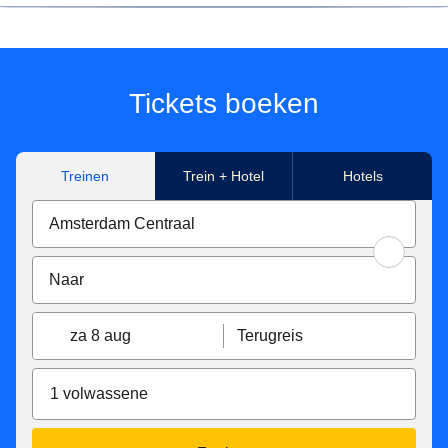
Seniorentarieven zijn:
Beschikbaar voor reizigers die op de dag van de reis
60 jaar of ouder zijn.
Tickets boeken
Onder voorbehoud van beschikbaarheid en alleen op
bepaalde treinen.
Prijzen kunnen variëren.
Treinen
Trein + Hotel
Hotels
Bekijk onze
tariefvoorwaarden
.
za 8 aug
Terugreis
1 volwassene