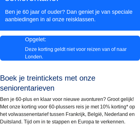
Ben je 60 jaar of ouder? Dan geniet je van speciale
aanbiedingen in al onze reisklassen.
Opgelet:
Deze korting geldt
niet voor reizen van of naar
Londen.
Boek je treintickets met onze
seniorentarieven
Ben je 60-plus en klaar voor nieuwe avonturen? Groot gelijk!
Met onze korting voor 60-plussers reis je met
10% korting*
op
het volwassenentarief tussen Frankrijk, België, Nederland en
Duitsland. Tijd om in te stappen en Europa te verkennen.