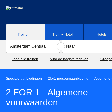
Naar hoofdinhoud
Treinen
Trein + Hotel
Hotels
Toon alle treinen
Vind de laagste tarieven
Groepe
Speciale aanbiedingen
2for1 museumaanbieding
Algemene 
2 FOR 1 - Algemene
voorwaarden