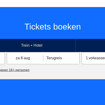
Tickets boeken
Trein + Hotel
za 8 aug
Terugreis
1 volwasse
oepen 16+ personen