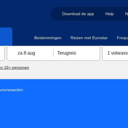
Download de app
Help
N
Bestemmingen
Reizen met Eurostar
Frequ
za 8 aug
Terugreis
1 volwas
n 16+ personen
voorwaarden