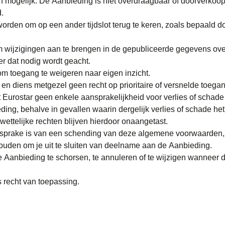
n mogelijk. De Aanbieding is niet overdraagbaar of doorverkoopb
d.
orden om op een ander tijdslot terug te keren, zoals bepaald d
om wijzigingen aan te brengen in de gepubliceerde gegevens ov
r dat nodig wordt geacht.
om toegang te weigeren naar eigen inzicht.
 en diens metgezel geen recht op prioritaire of versnelde toega
t Eurostar geen enkele aansprakelijkheid voor verlies of schade
ding, behalve in gevallen waarin dergelijk verlies of schade het
 wettelijke rechten blijven hierdoor onaangetast.
r sprake is van een schending van deze algemene voorwaarden,
uden om je uit te sluiten van deelname aan de Aanbieding.
e Aanbieding te schorsen, te annuleren of te wijzigen wanneer d
recht van toepassing.