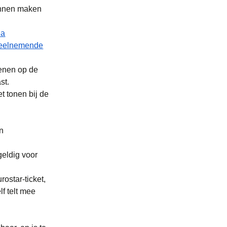
kunnen maken
ea
eelnemende
kenen op de
st.
t tonen bij de
en
geldig voor
ostar-ticket,
f telt mee