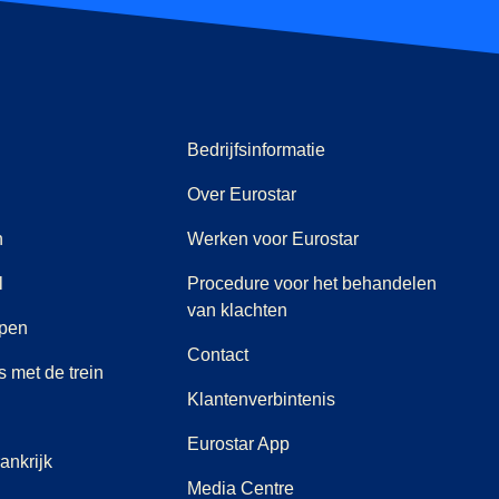
Bedrijfsinformatie
Over Eurostar
n
Werken voor Eurostar
l
Procedure voor het behandelen
(
(
opent in een nieuwe tab
opent een PDF
)
)
van klachten
rpen
Contact
 met de trein
Klantenverbintenis
Eurostar App
ankrijk
(
opent in een nieuwe tab
)
Media Centre