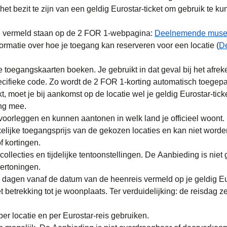
 het bezit te zijn van een geldig Eurostar-ticket om gebruik te 
ie vermeld staan op de 2 FOR 1-webpagina:
Deelnemende mus
matie over hoe je toegang kan reserveren voor een locatie (
D
e toegangskaarten boeken. Je gebruikt in dat geval bij het afre
ecifieke code. Zo wordt de 2 FOR 1-korting automatisch toegepa
, moet je bij aankomst op de locatie wel je geldig Eurostar-ticke
ing mee.
voorleggen en kunnen aantonen in welk land je officieel woont.
elijke toegangsprijs van de gekozen locaties en kan niet word
 kortingen.
llecties en tijdelijke tentoonstellingen. De Aanbieding is niet 
vertoningen.
) dagen vanaf de datum van de heenreis vermeld op je geldig Eur
trekking tot je woonplaats. Ter verduidelijking: de reisdag zel
er locatie en per Eurostar-reis gebruiken.