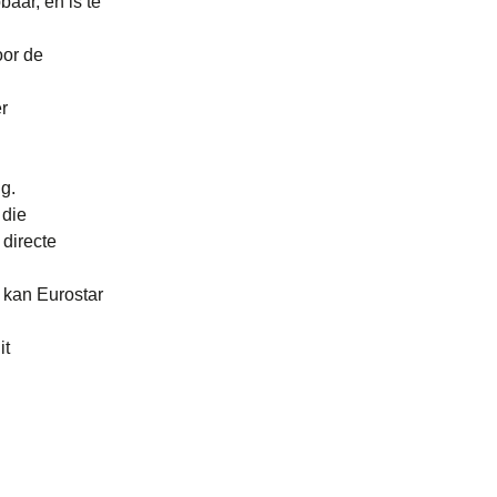
aar, en is te
oor de
er
ng.
 die
 directe
 kan Eurostar
it