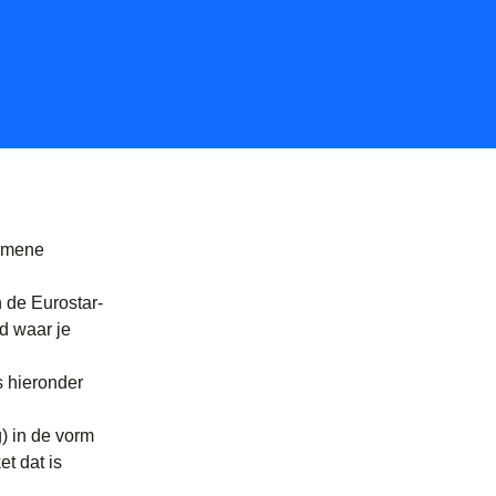
gemene
 de Eurostar-
d waar je
s hieronder
g) in de vorm
et dat is