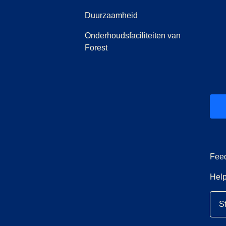
Duurzaamheid
Onderhoudsfaciliteiten van
Forest
ab
 nieuwe tab
)
)
Fee
Help
S