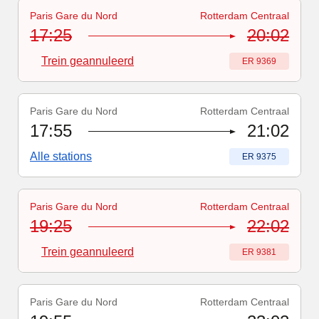
Paris Gare du Nord
Rotterdam Centraal
Treinnummer
-
Trein geannuleerd
:
ER 9369
17:25
20:02
Trein geannuleerd
Treinnummer
:
ER 9369
Paris Gare du Nord
Rotterdam Centraal
Treinnummer
:
ER 9375
17:55
21:02
Alle stations
Treinnummer
:
ER 9375
Paris Gare du Nord
Rotterdam Centraal
Treinnummer
-
Trein geannuleerd
:
ER 9381
19:25
22:02
Trein geannuleerd
Treinnummer
:
ER 9381
Paris Gare du Nord
Rotterdam Centraal
Treinnummer
:
ER 9387