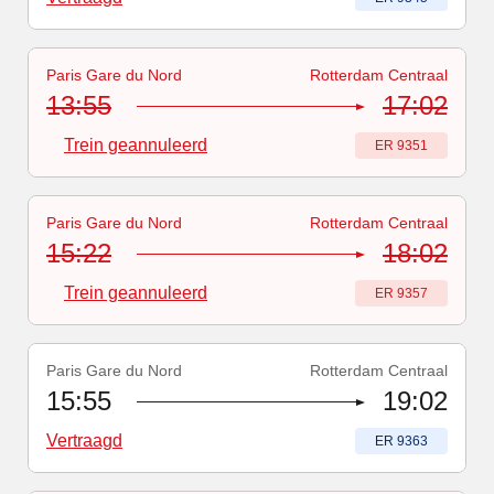
Paris Gare du Nord
Rotterdam Centraal
Treinnummer
-
Trein geannuleerd
:
ER 9351
13:55
17:02
Trein geannuleerd
Treinnummer
:
ER 9351
Paris Gare du Nord
Rotterdam Centraal
Treinnummer
-
Trein geannuleerd
:
ER 9357
15:22
18:02
Trein geannuleerd
Treinnummer
:
ER 9357
Paris Gare du Nord
Rotterdam Centraal
Treinnummer
-
Vertraagd
:
ER 9363
15:55
19:02
Vertraagd
Treinnummer
:
ER 9363