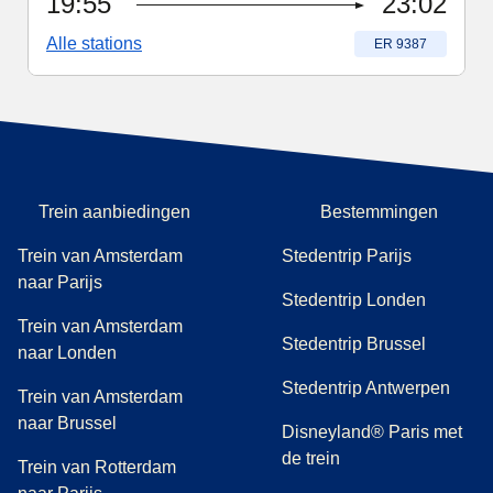
19:55
23:02
Alle stations
Treinnummer
:
ER 9387
Trein aanbiedingen
Bestemmingen
Trein van Amsterdam
Stedentrip Parijs
naar Parijs
Stedentrip Londen
Trein van Amsterdam
Stedentrip Brussel
naar Londen
Stedentrip Antwerpen
Trein van Amsterdam
naar Brussel
Disneyland® Paris met
de trein
Trein van Rotterdam