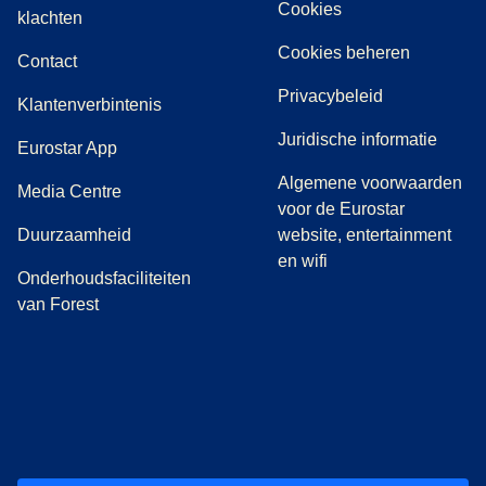
Cookies
(
(
opent in een nieuwe tab
opent een PDF
)
)
klachten
Cookies beheren
Contact
Privacybeleid
Klantenverbintenis
Juridische informatie
Eurostar App
Algemene voorwaarden
(
opent in een nieuwe tab
)
Media Centre
voor de Eurostar
Duurzaamheid
website, entertainment
en wifi
Onderhoudsfaciliteiten
van Forest
(
opent in een nieuwe tab
(
opent in een nieuwe tab
(
)
opent in een nieuwe tab
(
)
opent in een nieuwe tab
(
)
opent in een 
(
)
o