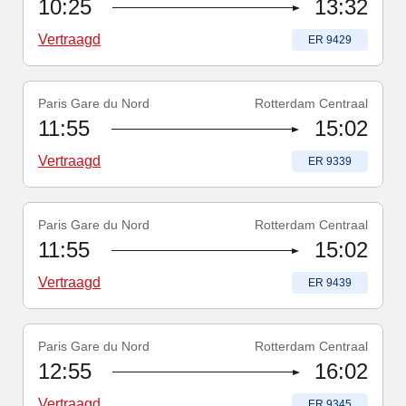
10:25
13:32
Vertraagd
Treinnummer
:
ER 9429
Paris Gare du Nord
Rotterdam Centraal
Treinnummer
-
Vertraagd
:
ER 9339
11:55
15:02
Vertraagd
Treinnummer
:
ER 9339
Paris Gare du Nord
Rotterdam Centraal
Treinnummer
-
Vertraagd
:
ER 9439
11:55
15:02
Vertraagd
Treinnummer
:
ER 9439
Paris Gare du Nord
Rotterdam Centraal
Treinnummer
-
Vertraagd
:
ER 9345
12:55
16:02
Vertraagd
Treinnummer
:
ER 9345