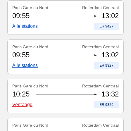
Paris Gare du Nord
Rotterdam Centraal
Treinnummer
:
ER 9427
09:55
13:02
Alle stations
Treinnummer
:
ER 9427
Paris Gare du Nord
Rotterdam Centraal
Treinnummer
:
ER 9327
09:55
13:02
Alle stations
Treinnummer
:
ER 9327
Paris Gare du Nord
Rotterdam Centraal
Treinnummer
-
Vertraagd
:
ER 9329
10:25
13:32
Vertraagd
Treinnummer
:
ER 9329
Paris Gare du Nord
Rotterdam Centraal
Treinnummer
-
Vertraagd
:
ER 9429