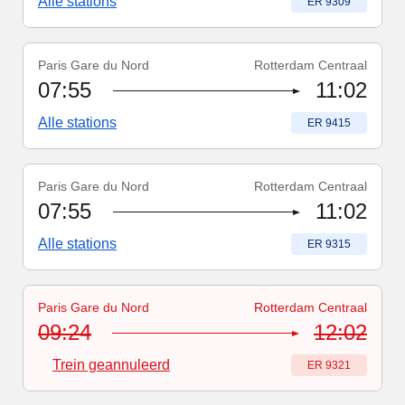
Alle stations
Treinnummer
:
ER 9309
Paris Gare du Nord
Rotterdam Centraal
Treinnummer
:
ER 9415
07:55
11:02
Alle stations
Treinnummer
:
ER 9415
Paris Gare du Nord
Rotterdam Centraal
Treinnummer
:
ER 9315
07:55
11:02
Alle stations
Treinnummer
:
ER 9315
Paris Gare du Nord
Rotterdam Centraal
Treinnummer
-
Trein geannuleerd
:
ER 9321
09:24
12:02
Trein geannuleerd
Treinnummer
:
ER 9321