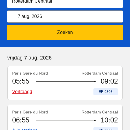
7 augustus 2026
Kalender openen
7 aug. 2026
Zoeken
vrijdag 7 augustus 2026
vrijdag 7 aug. 2026
Paris Gare du Nord
Rotterdam Centraal
Treinnummer
-
Vertraagd
:
ER 9303
05:55
09:02
Vertraagd
Treinnummer
:
ER 9303
Paris Gare du Nord
Rotterdam Centraal
Treinnummer
:
ER 9309
06:55
10:02