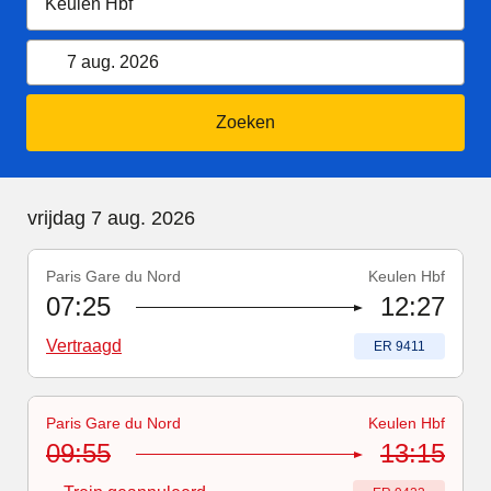
7 augustus 2026
Kalender openen
7 aug. 2026
Zoeken
vrijdag 7 augustus 2026
vrijdag 7 aug. 2026
Paris Gare du Nord
Keulen Hbf
Treinnummer
-
Vertraagd
:
ER 9411
07:25
12:27
Vertraagd
Treinnummer
:
ER 9411
Paris Gare du Nord
Keulen Hbf
Treinnummer
-
Trein geannuleerd
:
ER 9423
09:55
13:15