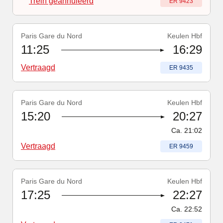
Trein geannuleerd
Treinnummer
:
ER 9423
Paris Gare du Nord
Keulen Hbf
Treinnummer
-
Vertraagd
:
ER 9435
11:25
16:29
Vertraagd
Treinnummer
:
ER 9435
Paris Gare du Nord
Keulen Hbf
Treinnummer
-
Vertraagd
:
ER 9459
15:20
20:27
Ca.
21:02
Vertraagd
Treinnummer
:
ER 9459
Paris Gare du Nord
Keulen Hbf
Treinnummer
-
Vertraagd
:
ER 9471
17:25
22:27
Ca.
22:52