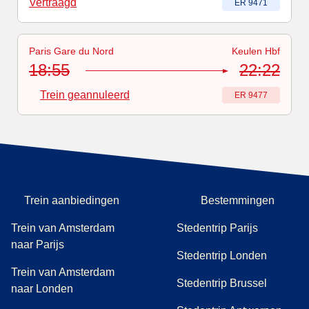
Vertraagd
Treinnummer
:
ER 9471
Paris Gare du Nord
Keulen Hbf
Treinnummer
-
Trein geannuleerd
:
ER 9477
18:55
22:22
Trein geannuleerd
Treinnummer
:
ER 9477
Trein aanbiedingen
Bestemmingen
Trein van Amsterdam
Stedentrip Parijs
naar Parijs
Stedentrip Londen
Trein van Amsterdam
Stedentrip Brussel
naar Londen