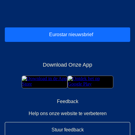
(
opent in een nieuwe tab
(
opent in een nieuwe tab
(
)
opent in een nieuwe tab
(
)
opent in een nieuwe tab
(
)
opent in een 
(
)
o
Eurostar nieuwsbrief
Download Onze App
Feedback
Help ons onze website te verbeteren
Stuur feedback