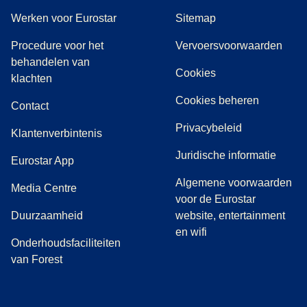
Werken voor Eurostar
Sitemap
Procedure voor het
Vervoersvoorwaarden
behandelen van
Cookies
(
(
opent in een nieuwe tab
opent een PDF
)
)
klachten
Cookies beheren
Contact
Privacybeleid
Klantenverbintenis
Juridische informatie
Eurostar App
Algemene voorwaarden
(
opent in een nieuwe tab
)
Media Centre
voor de Eurostar
Duurzaamheid
website, entertainment
en wifi
Onderhoudsfaciliteiten
van Forest