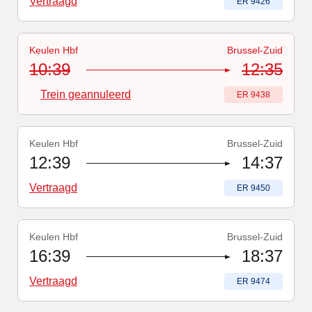
Vertraagd
Treinnummer
:
ER 9426
Keulen Hbf
Brussel-Zuid
Treinnummer
-
Trein geannuleerd
:
ER 9438
10:39
12:35
Trein geannuleerd
Treinnummer
:
ER 9438
Keulen Hbf
Brussel-Zuid
Treinnummer
-
Vertraagd
:
ER 9450
12:39
14:37
Vertraagd
Treinnummer
:
ER 9450
Keulen Hbf
Brussel-Zuid
Treinnummer
-
Vertraagd
:
ER 9474
16:39
18:37
Vertraagd
Treinnummer
:
ER 9474