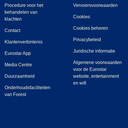
Procedure voor het
Vervoersvoorwaarden
behandelen van
Cookies
(
(
opent in een nieuwe tab
opent een PDF
)
)
klachten
Cookies beheren
Contact
Privacybeleid
Klantenverbintenis
Juridische informatie
Eurostar App
Algemene voorwaarden
(
opent in een nieuwe tab
)
Media Centre
voor de Eurostar
Duurzaamheid
website, entertainment
en wifi
Onderhoudsfaciliteiten
van Forest
(
opent in een nieuwe tab
(
opent in een nieuwe tab
(
)
opent in een nieuwe tab
(
)
opent in een nieuwe tab
(
)
opent in een 
(
)
o