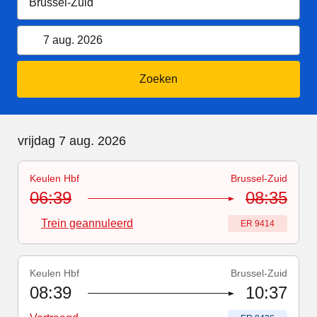
7 augustus 2026
Kalender openen
7 aug. 2026
Zoeken
vrijdag 7 augustus 2026
vrijdag 7 aug. 2026
Keulen Hbf
Brussel-Zuid
Treinnummer
-
Trein geannuleerd
:
ER 9414
06:39
08:35
Trein geannuleerd
Treinnummer
:
ER 9414
Keulen Hbf
Brussel-Zuid
Treinnummer
-
Vertraagd
:
ER 9426
08:39
10:37