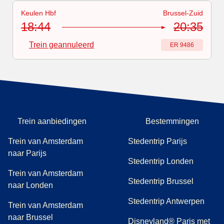
Keulen Hbf
Brussel-Zuid
Treinnummer
-
Trein geannuleerd
:
ER 9486
18:44
20:35
Trein geannuleerd
Treinnummer
:
ER 9486
Trein aanbiedingen
Bestemmingen
Trein van Amsterdam
Stedentrip Parijs
naar Parijs
Stedentrip Londen
Trein van Amsterdam
Stedentrip Brussel
naar Londen
Stedentrip Antwerpen
Trein van Amsterdam
naar Brussel
Disneyland® Paris met