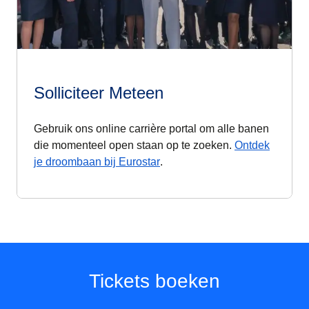
Solliciteer Meteen
Gebruik ons online carrière portal om alle banen
die momenteel open staan op te zoeken.
Ontdek
(
opent in een nieuwe tab
)
je droombaan bij Eurostar
.
Tickets boeken