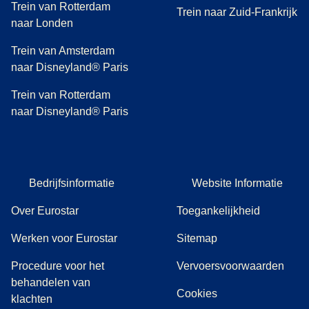
Trein van Rotterdam
Trein naar Zuid-Frankrijk
naar Londen
Trein van Amsterdam
naar Disneyland® Paris
Trein van Rotterdam
naar Disneyland® Paris
Bedrijfsinformatie
Website Informatie
Over Eurostar
Toegankelijkheid
Werken voor Eurostar
Sitemap
Procedure voor het
Vervoersvoorwaarden
behandelen van
Cookies
(
(
opent in een nieuwe tab
opent een PDF
)
)
klachten