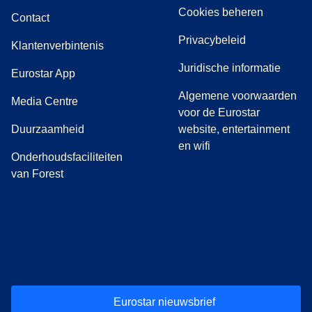
Cookies beheren
Contact
Privacybeleid
Klantenverbintenis
Juridische informatie
Eurostar App
Algemene voorwaarden
(
opent in een nieuwe tab
)
Media Centre
voor de Eurostar
Duurzaamheid
website, entertainment
en wifi
Onderhoudsfaciliteiten
van Forest
(
opent in een nieuwe tab
(
opent in een nieuwe tab
(
)
opent in een nieuwe tab
(
)
opent in een nieuwe tab
(
)
opent in een 
(
)
o
Eurostar nieuwsbrief