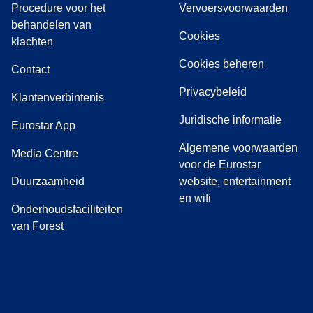
Procedure voor het
Vervoersvoorwaarden
behandelen van
Cookies
(
(
opent in een nieuwe tab
opent een PDF
)
)
klachten
Cookies beheren
Contact
Privacybeleid
Klantenverbintenis
Juridische informatie
Eurostar App
Algemene voorwaarden
(
opent in een nieuwe tab
)
Media Centre
voor de Eurostar
Duurzaamheid
website, entertainment
en wifi
Onderhoudsfaciliteiten
van Forest
(
opent in een nieuwe tab
(
opent in een nieuwe tab
(
)
opent in een nieuwe tab
(
)
opent in een nieuwe tab
(
)
opent in een 
(
)
o