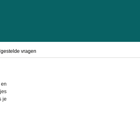
lgestelde vragen
e en
jes
s je