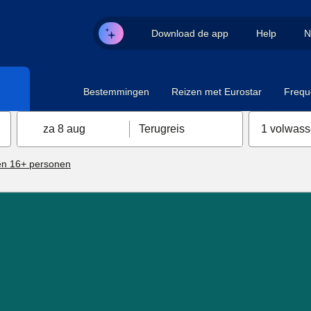
Download de app
Help
N
Bestemmingen
Reizen met Eurostar
Frequ
za 8 aug
Terugreis
1 volwas
n 16+ personen