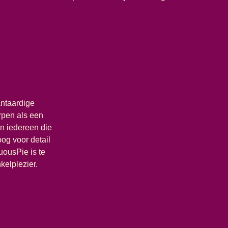
antaardige
orpen als een
n iedereen die
og voor detail
uousPie is te
kelplezier.