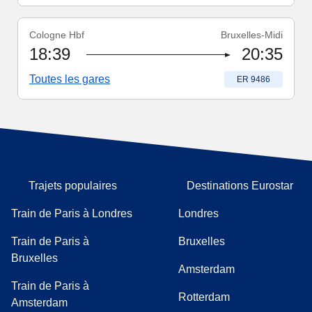
Cologne Hbf
Bruxelles-Midi
Numéro du train
:
ER 9486
18:39
20:35
Toutes les gares
Numéro du train
:
ER 9486
Trajets populaires
Destinations Eurostar
Train de Paris à Londres
Londres
Train de Paris à
Bruxelles
Bruxelles
Amsterdam
Train de Paris à
Rotterdam
Amsterdam