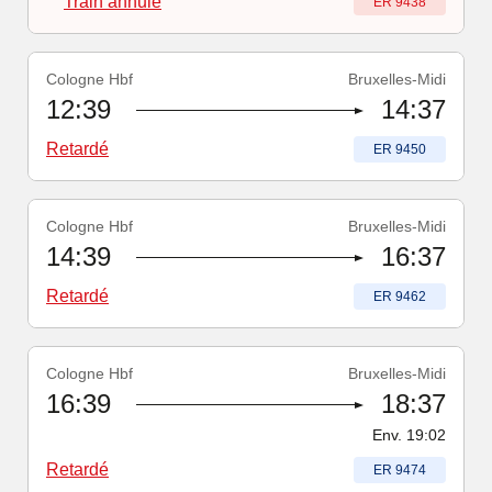
Train annulé
Numéro du train
:
ER 9438
Cologne Hbf
Bruxelles-Midi
Numéro du train
-
Retardé
:
ER 9450
12:39
14:37
Retardé
Numéro du train
:
ER 9450
Cologne Hbf
Bruxelles-Midi
Numéro du train
-
Retardé
:
ER 9462
14:39
16:37
Retardé
Numéro du train
:
ER 9462
Cologne Hbf
Bruxelles-Midi
Numéro du train
-
Retardé
:
ER 9474
16:39
18:37
Env.
19:02
Retardé
Numéro du train
:
ER 9474