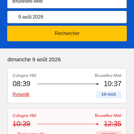
Ouvrir le calendrier
9 août 2026
Rechercher
dimanche 9 août 2026
Cologne Hbf
Bruxelles-Midi
Numéro du train
-
Retardé
:
ER 9426
08:39
10:37
Retardé
Numéro du train
:
ER 9426
Cologne Hbf
Bruxelles-Midi
Numéro du train
-
Train annulé
:
ER 9438
10:39
12:35