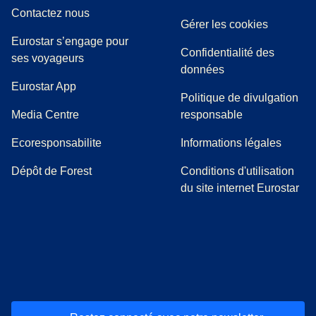
Contactez nous
Gérer les cookies
Eurostar s’engage pour
Confidentialité des
ses voyageurs
données
Eurostar App
Politique de divulgation
(
Ouvre un nouvel onglet
)
Media Centre
responsable
Ecoresponsabilite
Informations légales
Dépôt de Forest
Conditions d'utilisation
du site internet Eurostar
(
Ouvre un nouvel onglet
(
Ouvre un nouvel onglet
(
)
Ouvre un nouvel onglet
(
)
Ouvre un nouvel onglet
(
)
Ouvre un nouv
(
)
O