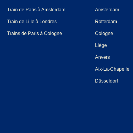
Train de Paris à Amsterdam
Amsterdam
Train de Lille à Londres
Rotterdam
Trains de Paris à Cologne
Cologne
Liège
Anvers
Aix-La-Chapelle
Düsseldorf
(
Ouvre un nouvel onglet
(
Ouvre un nouvel onglet
(
Ouvre un nouvel onglet
)
(
Ouvre un nouvel onglet
)
(
Ouvre un nouvel ongl
)
(
Ouvre un no
)