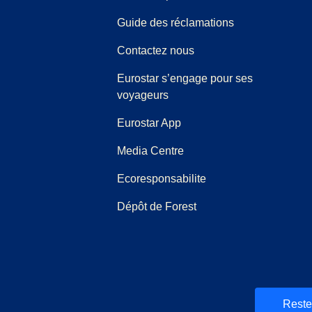
(
(
Ouvre un nouve
ouvre un PDF
)
Guide des réclamations
Contactez nous
Eurostar s’engage pour ses
voyageurs
Eurostar App
(
Ouvre un nouvel onglet
)
Media Centre
Ecoresponsabilite
Dépôt de Forest
et
uvel onglet
)
)
Reste