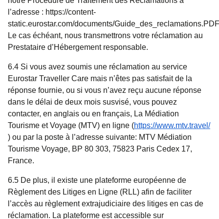
notre Procédure de Traitement des Réclamations à
l’adresse : https://content-
static.eurostar.com/documents/Guide_des_reclamations.PD
Le cas échéant, nous transmettrons votre réclamation au
Prestataire d’Hébergement responsable.
6.4 Si vous avez soumis une réclamation au service
Eurostar Traveller Care mais n’êtes pas satisfait de la
réponse fournie, ou si vous n’avez reçu aucune réponse
dans le délai de deux mois susvisé, vous pouvez
contacter, en anglais ou en français, La Médiation
Tourisme et Voyage (MTV) en ligne (
https://www.mtv.travel/
(
Ouvre un nouvel onglet
)
) ou par la poste à l’adresse suivante: MTV Médiation
Tourisme Voyage, BP 80 303, 75823 Paris Cedex 17,
France.
6.5 De plus, il existe une plateforme européenne de
Règlement des Litiges en Ligne (RLL) afin de faciliter
l’accès au règlement extrajudiciaire des litiges en cas de
réclamation. La plateforme est accessible sur