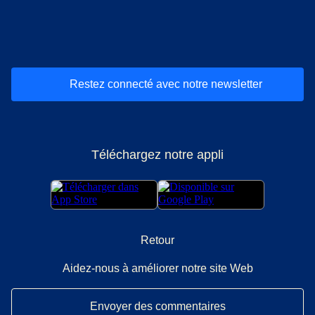
(
Ouvre un nouvel onglet
(
Ouvre un nouvel onglet
(
)
Ouvre un nouvel onglet
(
)
Ouvre un nouvel onglet
(
)
Ouvre un nouv
(
)
O
Restez connecté avec notre newsletter
Téléchargez notre appli
Retour
Aidez-nous à améliorer notre site Web
Envoyer des commentaires