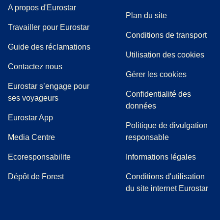
A propos d'Eurostar
Plan du site
Travailler pour Eurostar
Conditions de transport
(
(
Ouvre un nouvel onglet
ouvre un PDF
)
)
Guide des réclamations
Utilisation des cookies
Contactez nous
Gérer les cookies
Eurostar s’engage pour
Confidentialité des
ses voyageurs
données
Eurostar App
Politique de divulgation
(
Ouvre un nouvel onglet
)
Media Centre
responsable
Ecoresponsabilite
Informations légales
Dépôt de Forest
Conditions d'utilisation
du site internet Eurostar