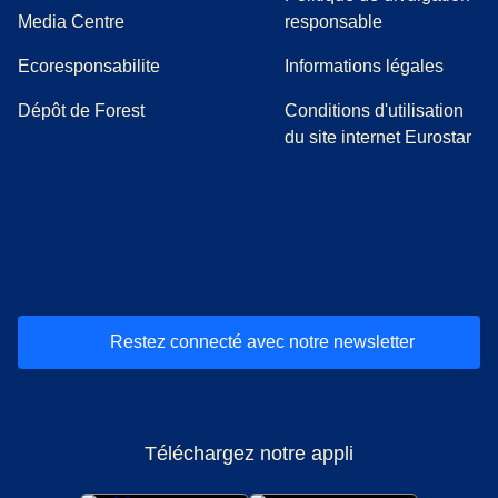
(
Ouvre un nouvel onglet
)
Media Centre
responsable
Ecoresponsabilite
Informations légales
Dépôt de Forest
Conditions d'utilisation
du site internet Eurostar
(
Ouvre un nouvel onglet
(
Ouvre un nouvel onglet
(
)
Ouvre un nouvel onglet
(
)
Ouvre un nouvel onglet
(
)
Ouvre un nouv
(
)
O
Restez connecté avec notre newsletter
Téléchargez notre appli