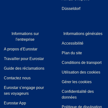
Düsseldorf
Informations sur
Informations générales
l'entreprise
Accessibilité
A propos d'Eurostar
Plan du site
Travailler pour Eurostar
Conditions de transport
(
(
Ouvre un nouvel onglet
ouvre un PDF
)
)
Guide des réclamations
Utilisation des cookies
Contactez nous
Gérer les cookies
Eurostar s’engage pour
Confidentialité des
ses voyageurs
données
Eurostar App
Politique de divulgation