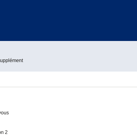
supplément
 vous
on 2