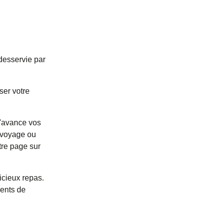
desservie par
ser votre
 l'avance vos
e voyage ou
tre page sur
icieux repas.
ments de