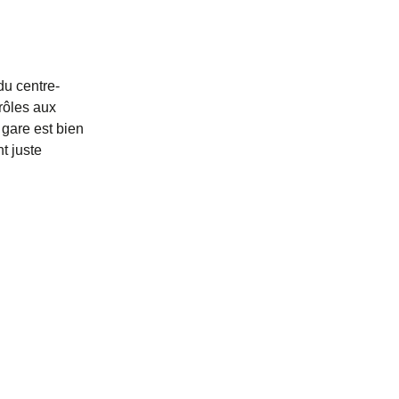
 du centre-
rôles aux
 gare est bien
t juste