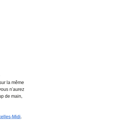
e
 sur la même
vous n'aurez
up de main,
xelles-Midi
.