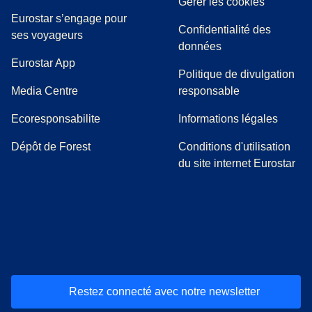
Gérer les cookies
Eurostar s’engage pour
Confidentialité des
ses voyageurs
données
Eurostar App
Politique de divulgation
(
Ouvre un nouvel onglet
)
Media Centre
responsable
Ecoresponsabilite
Informations légales
Dépôt de Forest
Conditions d'utilisation
du site internet Eurostar
(
Ouvre un nouvel onglet
(
Ouvre un nouvel onglet
(
)
Ouvre un nouvel onglet
(
)
Ouvre un nouvel onglet
(
)
Ouvre un nouv
(
)
O
Restez connecté avec notre newsletter