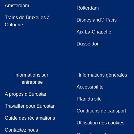
Amsterdam
Rotterdam
Trains de Bruxelles à
Disneyland® Paris
Cologne
Aix-La-Chapelle
Düsseldorf
Informations sur
Informations générales
l'entreprise
Accessibilité
A propos d'Eurostar
Plan du site
Travailler pour Eurostar
Conditions de transport
(
(
Ouvre un nouvel onglet
ouvre un PDF
)
)
Guide des réclamations
Utilisation des cookies
Contactez nous