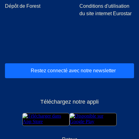
Dépôt de Forest
Conditions d'utilisation
du site internet Eurostar
(
Ouvre un nouvel onglet
(
Ouvre un nouvel onglet
(
)
Ouvre un nouvel onglet
(
)
Ouvre un nouvel onglet
(
)
Ouvre un nouv
(
)
O
Restez connecté avec notre newsletter
Téléchargez notre appli