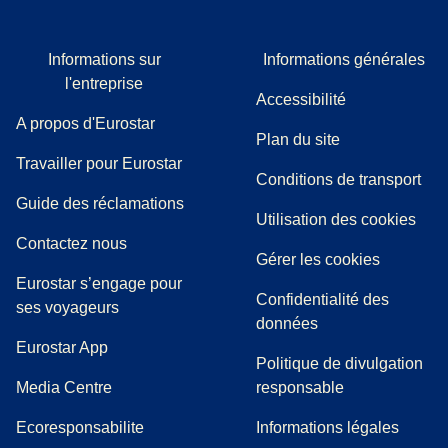
Informations sur
Informations générales
l'entreprise
Accessibilité
A propos d'Eurostar
Plan du site
Travailler pour Eurostar
Conditions de transport
(
(
Ouvre un nouvel onglet
ouvre un PDF
)
)
Guide des réclamations
Utilisation des cookies
Contactez nous
Gérer les cookies
Eurostar s’engage pour
Confidentialité des
ses voyageurs
données
Eurostar App
Politique de divulgation
(
Ouvre un nouvel onglet
)
Media Centre
responsable
Ecoresponsabilite
Informations légales