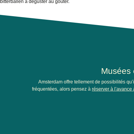
bitterballen à déguster au goûter.
Musées e
Amsterdam offre tellement de possibilités qu'il 
fréquentées, alors pensez à
réserver à l'avance