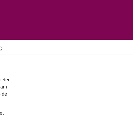
Q
heter
rdam
 de
et