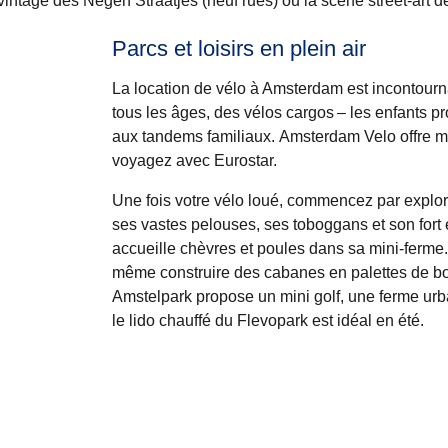
ntage des Negen Straatjes (neuf rues) ou la scène street-art de
Parcs et loisirs en plein air
La location de vélo à Amsterdam est incontourn
tous les âges, des vélos cargos – les enfants pr
aux tandems familiaux.
Amsterdam Velo
offre
voyagez avec Eurostar.
Une fois votre vélo loué, commencez par explor
ses vastes pelouses, ses toboggans et son fort
accueille chèvres et poules dans sa mini-ferme.
même construire des cabanes en palettes de boi
Amstelpark propose un mini golf, une ferme urbai
le lido chauffé du Flevopark est idéal en été.