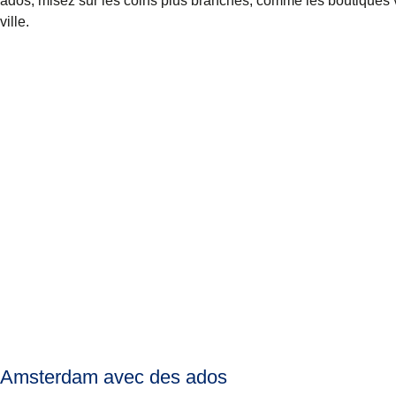
ados, misez sur les coins plus branchés, comme les boutiques vi
ville.
Amsterdam avec des ados