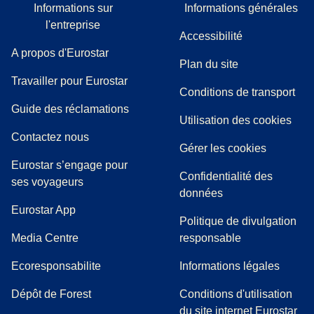
Informations sur
Informations générales
l'entreprise
Accessibilité
A propos d'Eurostar
Plan du site
Travailler pour Eurostar
Conditions de transport
(
(
Ouvre un nouvel onglet
ouvre un PDF
)
)
Guide des réclamations
Utilisation des cookies
Contactez nous
Gérer les cookies
Eurostar s’engage pour
Confidentialité des
ses voyageurs
données
Eurostar App
Politique de divulgation
(
Ouvre un nouvel onglet
)
Media Centre
responsable
Ecoresponsabilite
Informations légales
Dépôt de Forest
Conditions d'utilisation
du site internet Eurostar