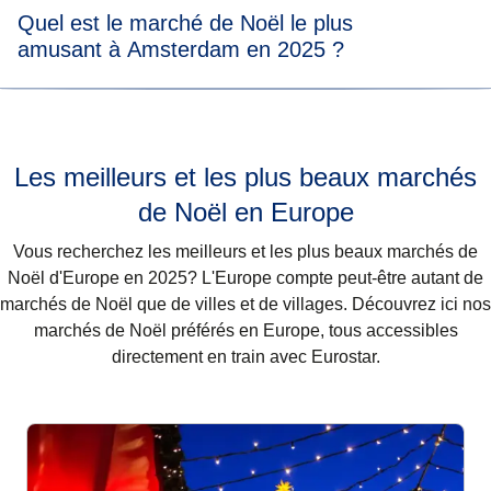
- Le village de Noël d'Amsterdam sur la place du Musée
Quel est le marché de Noël le plus
Amsterdam sont sans aucun doute parmi les plus beaux
amusant à Amsterdam en 2025 ?
- Foire d'hiver à De Bazaar
du pays. Découvrez plus en détail les marchés d'hiver
d'Amsterdam sur cette page.
- Le marché de Noël durable à De Ceuvel
Il y a beaucoup de marchés de Noël amusants à
Amsterdam en 2025. Chaque marché de Noël vaut
- Le Village de Noël d'Amstelveen
vraiment la peine d'être visité. Sur cette page, vous
Les meilleurs et les plus beaux marchés
trouverez toutes les informations sur les marchés de Noël
qui auront lieu à Amsterdam cette année.
de Noël en Europe
Vous recherchez les meilleurs et les plus beaux marchés de
Noël d'Europe en 2025? L'Europe compte peut-être autant de
marchés de Noël que de villes et de villages. Découvrez ici nos
marchés de Noël préférés en Europe, tous accessibles
directement en train avec Eurostar.