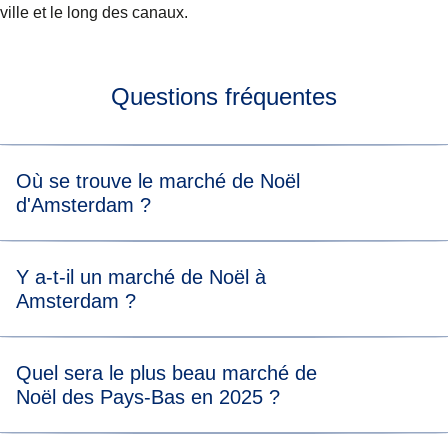
ville et le long des canaux.
Questions fréquentes
Où se trouve le marché de Noël
d'Amsterdam ?
Le marché de Noël 2024 d'Amsterdam se tiendra
Y a-t-il un marché de Noël à
principalement aux endroits suivants : RAI, Museumplein,
Amsterdam ?
Le Bazar, café Ceuvel et Amstelveen
Oui, vous trouverez les marchés de Noël suivants à
Quel sera le plus beau marché de
Amsterdam en 2025 :
Noël des Pays-Bas en 2025 ?
- Le marché de Noël du RAI Amsterdam
Les marchés de Noël de la capitale néerlandaise