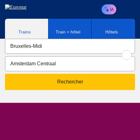
Aller au contenu principal
IA
Trains
Train + hôtel
Hôtels
Rechercher