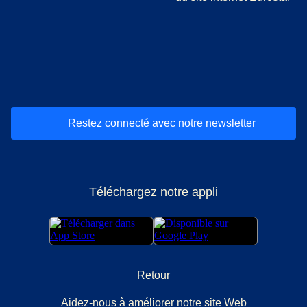
(
Ouvre un nouvel onglet
(
Ouvre un nouvel onglet
(
)
Ouvre un nouvel onglet
(
)
Ouvre un nouvel onglet
(
)
Ouvre un nouv
(
)
O
Restez connecté avec notre newsletter
Téléchargez notre appli
Retour
Aidez-nous à améliorer notre site Web