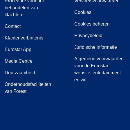
Procedure voor het
Vervoersvoorwaarden
behandelen van
Cookies
(
(
opent in een nieuwe tab
opent een PDF
)
)
klachten
Cookies beheren
Contact
Privacybeleid
Klantenverbintenis
Juridische informatie
Eurostar App
Algemene voorwaarden
(
opent in een nieuwe tab
)
Media Centre
voor de Eurostar
Duurzaamheid
website, entertainment
en wifi
Onderhoudsfaciliteiten
van Forest
(
opent in een nieuwe tab
(
opent in een nieuwe tab
(
)
opent in een nieuwe tab
(
)
opent in een nieuwe tab
(
)
opent in een 
(
)
o