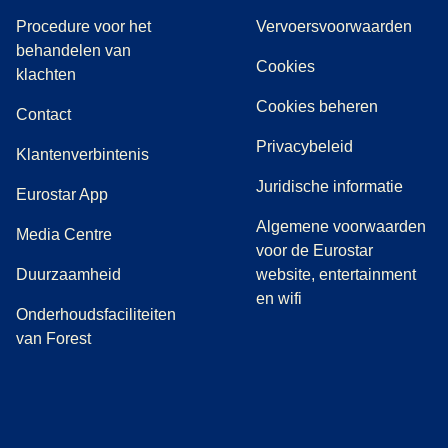
Procedure voor het
Vervoersvoorwaarden
behandelen van
Cookies
(
(
opent in een nieuwe tab
opent een PDF
)
)
klachten
Cookies beheren
Contact
Privacybeleid
Klantenverbintenis
Juridische informatie
Eurostar App
Algemene voorwaarden
(
opent in een nieuwe tab
)
Media Centre
voor de Eurostar
Duurzaamheid
website, entertainment
en wifi
Onderhoudsfaciliteiten
van Forest
(
opent in een nieuwe tab
(
opent in een nieuwe tab
(
)
opent in een nieuwe tab
(
)
opent in een nieuwe tab
(
)
opent in een 
(
)
o