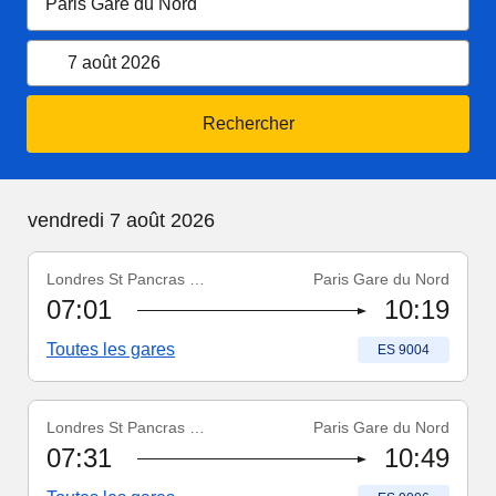
Ouvrir le calendrier
7 août 2026
Rechercher
vendredi 7 août 2026
Londres St Pancras Int'l
Paris Gare du Nord
Numéro du train
:
ES 9004
07:01
10:19
Toutes les gares
Numéro du train
:
ES 9004
Londres St Pancras Int'l
Paris Gare du Nord
Numéro du train
:
ES 9006
07:31
10:49