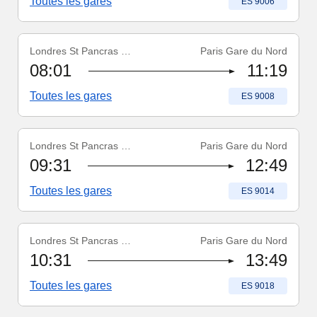
Toutes les gares
Numéro du train
:
ES 9006
Londres St Pancras Int'l
Paris Gare du Nord
Numéro du train
:
ES 9008
08:01
11:19
Toutes les gares
Numéro du train
:
ES 9008
Londres St Pancras Int'l
Paris Gare du Nord
Numéro du train
:
ES 9014
09:31
12:49
Toutes les gares
Numéro du train
:
ES 9014
Londres St Pancras Int'l
Paris Gare du Nord
Numéro du train
:
ES 9018
10:31
13:49
Toutes les gares
Numéro du train
:
ES 9018