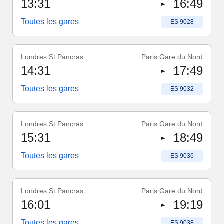
13:31
16:49
Toutes les gares
Numéro du train
:
ES 9028
Londres St Pancras Int'l
Paris Gare du Nord
Numéro du train
:
ES 9032
14:31
17:49
Toutes les gares
Numéro du train
:
ES 9032
Londres St Pancras Int'l
Paris Gare du Nord
Numéro du train
:
ES 9036
15:31
18:49
Toutes les gares
Numéro du train
:
ES 9036
Londres St Pancras Int'l
Paris Gare du Nord
Numéro du train
:
ES 9038
16:01
19:19
Toutes les gares
Numéro du train
:
ES 9038