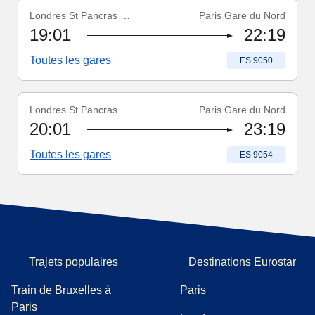
Londres St Pancras Int'l
Paris Gare du Nord
Numéro du train
:
ES 9050
19:01
22:19
Toutes les gares
Numéro du train
:
ES 9050
Londres St Pancras Int'l
Paris Gare du Nord
Numéro du train
:
ES 9054
20:01
23:19
Toutes les gares
Numéro du train
:
ES 9054
Trajets populaires
Destinations Eurostar
Train de Bruxelles à
Paris
Paris