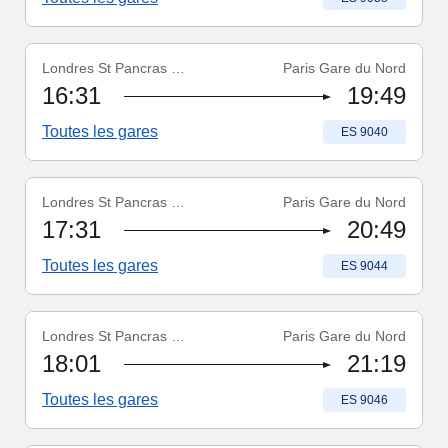
Londres St Pancras Int'l
Paris Gare du Nord
Numéro du train
:
ES 9040
16:31
19:49
Toutes les gares
Numéro du train
:
ES 9040
Londres St Pancras Int'l
Paris Gare du Nord
Numéro du train
:
ES 9044
17:31
20:49
Toutes les gares
Numéro du train
:
ES 9044
Londres St Pancras Int'l
Paris Gare du Nord
Numéro du train
:
ES 9046
18:01
21:19
Toutes les gares
Numéro du train
:
ES 9046