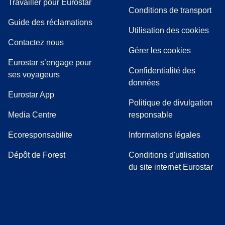
Travailler pour Eurostar
Conditions de transport
(
(
Ouvre un nouvel onglet
ouvre un PDF
)
)
Guide des réclamations
Utilisation des cookies
Contactez nous
Gérer les cookies
Eurostar s’engage pour
Confidentialité des
ses voyageurs
données
Eurostar App
Politique de divulgation
(
Ouvre un nouvel onglet
)
Media Centre
responsable
Ecoresponsabilite
Informations légales
Dépôt de Forest
Conditions d'utilisation
du site internet Eurostar
(
Ouvre un nouvel onglet
(
Ouvre un nouvel onglet
(
)
Ouvre un nouvel onglet
(
)
Ouvre un nouvel onglet
(
)
Ouvre un nouv
(
)
O