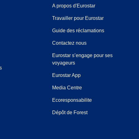
A propos d'Eurostar
Travailler pour Eurostar
(
(
Ouvre un nouve
ouvre un PDF
)
Guide des réclamations
Contactez nous
Eurostar s’engage pour ses
voyageurs
s
Eurostar App
(
Ouvre un nouvel onglet
)
Media Centre
Ecoresponsabilite
Dépôt de Forest