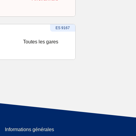
Numéro du train
:
ES 9167
Toutes les gares
Informations générales