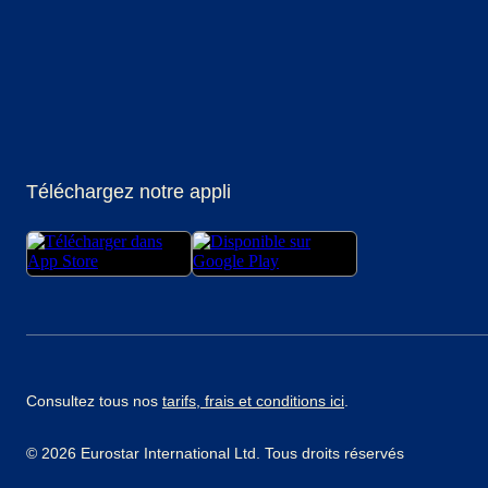
(
Ouvre un nouvel onglet
(
Ouvre un nouvel onglet
(
Ouvre un nouvel onglet
)
(
Ouvre un nouvel onglet
)
(
Ouvre un nouvel ongl
)
(
Ouvre un no
)
Téléchargez notre appli
Consultez tous nos
tarifs, frais et conditions ici
.
© 2026 Eurostar International Ltd. Tous droits réservés