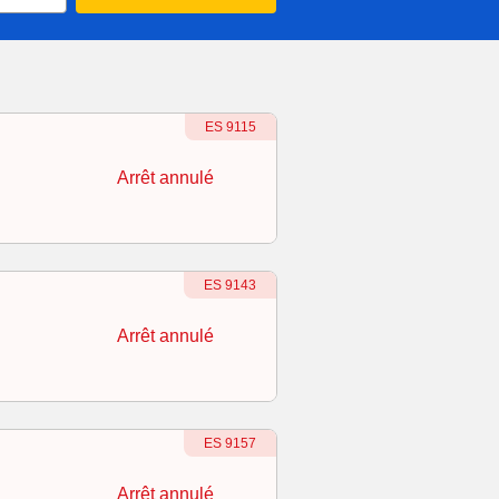
Numéro du train
:
ES 9115
Arrêt annulé
Numéro du train
-
Retardé
:
ES 9143
Arrêt annulé
Numéro du train
:
ES 9157
Arrêt annulé