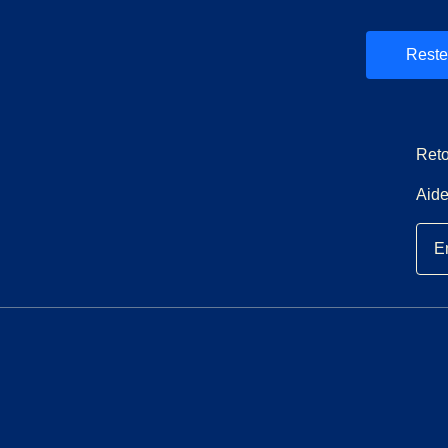
et
uvel onglet
)
)
Reste
Reto
Aide
E