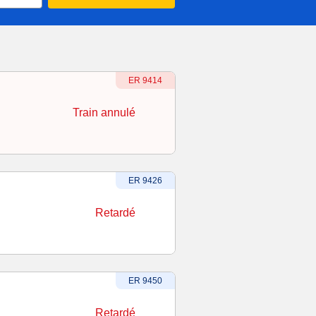
Numéro du train
-
Train annulé
:
ER 9414
Train annulé
Numéro du train
-
Retardé
:
ER 9426
Retardé
Numéro du train
-
Retardé
:
ER 9450
Retardé