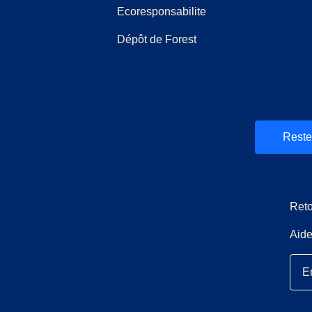
Ecoresponsabilite
Dépôt de Forest
et
uvel onglet
)
)
Reste
Reto
Aide
E