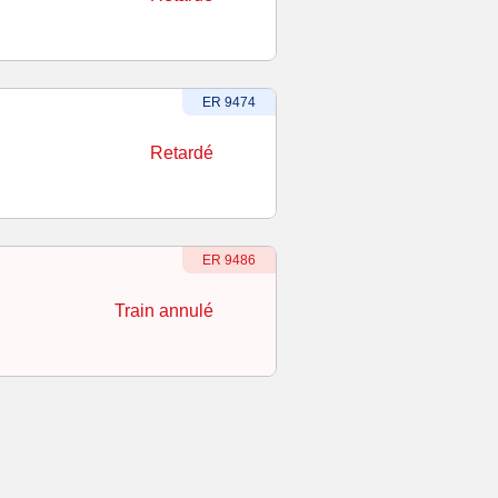
Numéro du train
-
Retardé
:
ER 9474
Retardé
Numéro du train
-
Train annulé
:
ER 9486
Train annulé