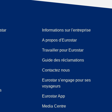
star
Informations sur l'entreprise
A propos d'Eurostar
Travailler pour Eurostar
(
(
Ouvre un nouve
ouvre un PDF
)
Guide des réclamations
Contactez nous
Eurostar s’engage pour ses
voyageurs
s
Eurostar App
(
Ouvre un nouvel onglet
)
Media Centre