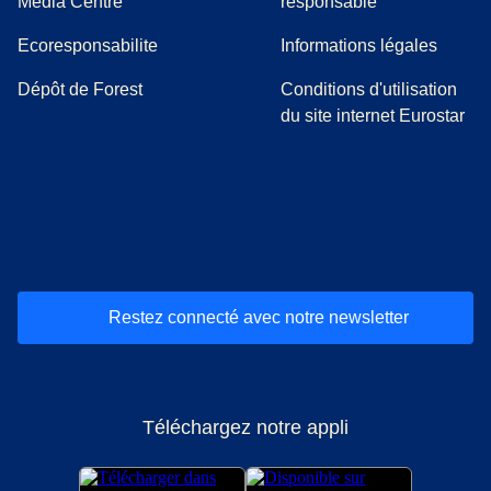
(
Ouvre un nouvel onglet
)
Media Centre
responsable
Ecoresponsabilite
Informations légales
Dépôt de Forest
Conditions d'utilisation
du site internet Eurostar
(
Ouvre un nouvel onglet
(
Ouvre un nouvel onglet
(
)
Ouvre un nouvel onglet
(
)
Ouvre un nouvel onglet
(
)
Ouvre un nouv
(
)
O
Restez connecté avec notre newsletter
Téléchargez notre appli