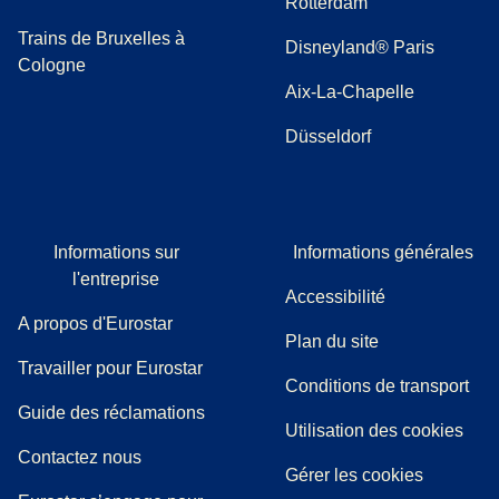
Rotterdam
Trains de Bruxelles à
Disneyland® Paris
Cologne
Aix-La-Chapelle
Düsseldorf
Informations sur
Informations générales
l'entreprise
Accessibilité
A propos d'Eurostar
Plan du site
Travailler pour Eurostar
Conditions de transport
(
(
Ouvre un nouvel onglet
ouvre un PDF
)
)
Guide des réclamations
Utilisation des cookies
Contactez nous
Gérer les cookies