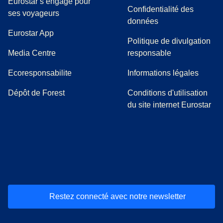
Eurostar s’engage pour
Confidentialité des
ses voyageurs
données
Eurostar App
Politique de divulgation
(
Ouvre un nouvel onglet
)
Media Centre
responsable
Ecoresponsabilite
Informations légales
Dépôt de Forest
Conditions d'utilisation
du site internet Eurostar
(
Ouvre un nouvel onglet
(
Ouvre un nouvel onglet
(
)
Ouvre un nouvel onglet
(
)
Ouvre un nouvel onglet
(
)
Ouvre un nouv
(
)
O
Restez connecté avec notre newsletter