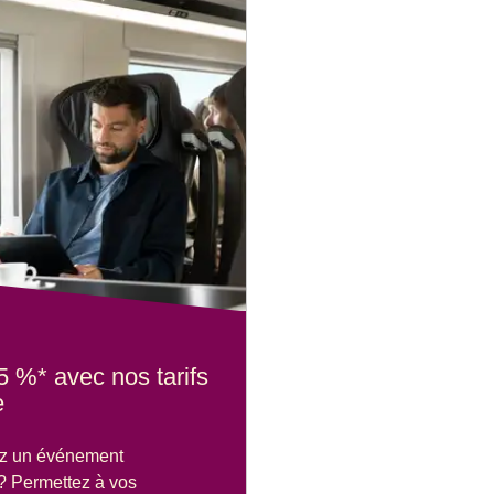
5 %* avec nos tarifs
e
ez un événement
? Permettez à vos