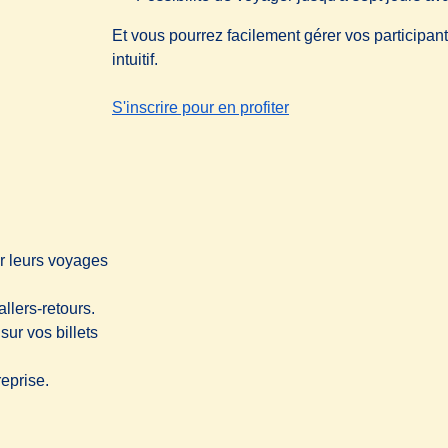
Et vous pourrez facilement gérer vos participant·
intuitif.
-
Vous organisez une conférence ou un événement ?
S'inscrire pour en profiter
ur leurs voyages
allers-retours.
ur vos billets
eprise.