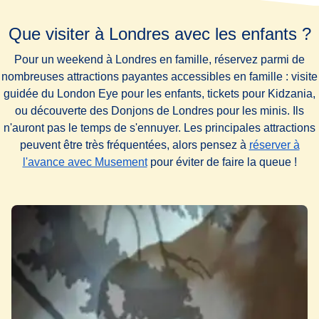
Que visiter à Londres avec les enfants ?
Pour un
weekend à Londres en famille
, réservez parmi de
nombreuses attractions payantes accessibles en famille : visite
guidée du
London Eye
pour les enfants, tickets pour
Kidzania
,
ou découverte des Donjons de Londres pour les minis. Ils
n'auront pas le temps de s'ennuyer. Les principales attractions
peuvent être très fréquentées, alors pensez à
réserver à
(
Ouvre un nouvel onglet
)
l'avance avec Musement
pour éviter de faire la queue !