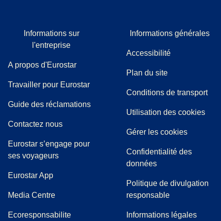
Informations sur
Informations générales
l'entreprise
Accessibilité
A propos d'Eurostar
Plan du site
Travailler pour Eurostar
Conditions de transport
(
(
Ouvre un nouvel onglet
ouvre un PDF
)
)
Guide des réclamations
Utilisation des cookies
Contactez nous
Gérer les cookies
Eurostar s’engage pour
Confidentialité des
ses voyageurs
données
Eurostar App
Politique de divulgation
(
Ouvre un nouvel onglet
)
Media Centre
responsable
Ecoresponsabilite
Informations légales