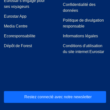
Eurostar s’engage pour
Confidentialité des
ses voyageurs
données
Eurostar App
Politique de divulgation
(
Ouvre un nouvel onglet
)
Media Centre
responsable
Ecoresponsabilite
Informations légales
Dépôt de Forest
Conditions d'utilisation
du site internet Eurostar
(
Ouvre un nouvel onglet
(
Ouvre un nouvel onglet
(
)
Ouvre un nouvel onglet
(
)
Ouvre un nouvel onglet
(
)
Ouvre un nouv
(
)
O
Restez connecté avec notre newsletter