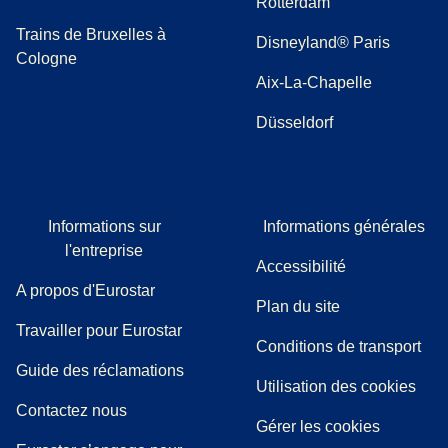
Rotterdam
Trains de Bruxelles à
Disneyland® Paris
Cologne
Aix-La-Chapelle
Düsseldorf
Informations sur
Informations générales
l'entreprise
Accessibilité
A propos d'Eurostar
Plan du site
Travailler pour Eurostar
Conditions de transport
(
(
Ouvre un nouvel onglet
ouvre un PDF
)
)
Guide des réclamations
Utilisation des cookies
Contactez nous
Gérer les cookies