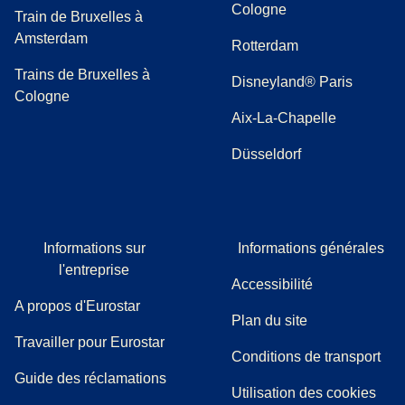
Cologne
Train de Bruxelles à
Amsterdam
Rotterdam
Trains de Bruxelles à
Disneyland® Paris
Cologne
Aix-La-Chapelle
Düsseldorf
Informations sur
Informations générales
l'entreprise
Accessibilité
A propos d'Eurostar
Plan du site
Travailler pour Eurostar
Conditions de transport
(
(
Ouvre un nouvel onglet
ouvre un PDF
)
)
Guide des réclamations
Utilisation des cookies