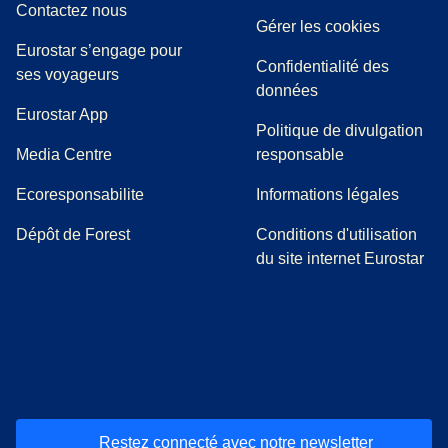
Contactez nous
Gérer les cookies
Eurostar s’engage pour
Confidentialité des
ses voyageurs
données
Eurostar App
Politique de divulgation
(
Ouvre un nouvel onglet
)
Media Centre
responsable
Ecoresponsabilite
Informations légales
Dépôt de Forest
Conditions d'utilisation
du site internet Eurostar
(
Ouvre un nouvel onglet
(
Ouvre un nouvel onglet
(
)
Ouvre un nouvel onglet
(
)
Ouvre un nouvel onglet
(
)
Ouvre un nouv
(
)
O
Restez connecté avec notre newsletter