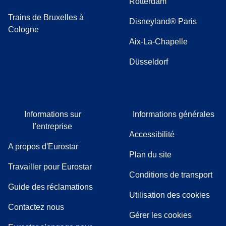
Rotterdam
Trains de Bruxelles à
Disneyland® Paris
Cologne
Aix-La-Chapelle
Düsseldorf
Informations sur
Informations générales
l'entreprise
Accessibilité
A propos d'Eurostar
Plan du site
Travailler pour Eurostar
Conditions de transport
(
(
Ouvre un nouvel onglet
ouvre un PDF
)
)
Guide des réclamations
Utilisation des cookies
Contactez nous
Gérer les cookies