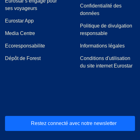
Eurostar s’engage pour
Confidentialité des
ses voyageurs
données
Eurostar App
Politique de divulgation
(
Ouvre un nouvel onglet
)
Media Centre
responsable
Ecoresponsabilite
Informations légales
Dépôt de Forest
Conditions d'utilisation
du site internet Eurostar
(
Ouvre un nouvel onglet
(
Ouvre un nouvel onglet
(
)
Ouvre un nouvel onglet
(
)
Ouvre un nouvel onglet
(
)
Ouvre un nouv
(
)
O
Restez connecté avec notre newsletter