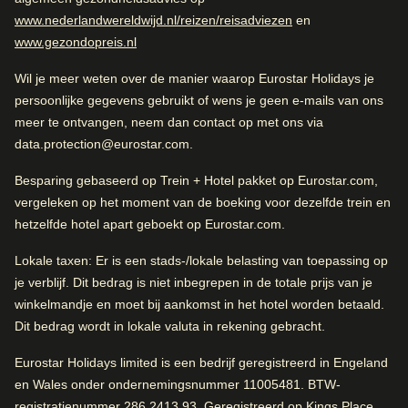
(
opent in een nieuw
Fantastische sfeer.
www.nederlandwereldwijd.nl/reizen/reisadviezen
en
Uitstekend Hotel voor Alleenreizenden. Dichtbij het
(
opent in een nieuwe tab
)
www.gezondopreis.nl
stadscentrum en goede parkeermogelijkheden.
Fantastische sfeer.
Wil je meer weten over de manier waarop Eurostar Holidays je
Uitstekend stadshotel
persoonlijke gegevens gebruikt of wens je geen e-mails van ons
meer te ontvangen, neem dan contact op met ons via
data.protection@eurostar.com.
Hotel faciliteiten
Uitgelicht
Besparing gebaseerd op Trein + Hotel pakket op Eurostar.com,
Sfeer
vergeleken op het moment van de boeking voor dezelfde trein en
4.8
/
5
Gebruikersbeoordeling, 4.8 van 5
Toegankelijkheidsvoorzieningen
Internettoegang
hetzelfde hotel apart geboekt op Eurostar.com.
Bar
Ijsautomaat
448
beoordelingen
Lokale taxen:
Er is een stads-/lokale belasting van toepassing op
Parkeerplaats
Wasserij
Fantastische sfeer
je verblijf. Dit bedrag is niet inbegrepen in de totale prijs van je
Conciërge- en
Lift
winkelmandje en moet bij aankomst in het hotel worden betaald.
98% noemde dit een stijlvol hotel.
Positief
:
portierservice
Dit bedrag wordt in lokale valuta in rekening gebracht.
Kluisje
Snelle check-in
Locatie
4.5
/
5
Eurostar Holidays limited is een bedrijf geregistreerd in Engeland
Gebruikersbeoordeling, 4.5 van 5
Schoonmaakdienst
en Wales onder ondernemingsnummer 11005481. BTW-
792
beoordelingen
registratienummer 286 2413 93. Geregistreerd op Kings Place,