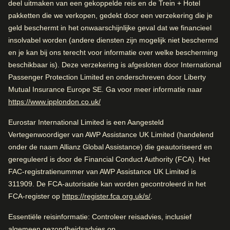
deel uitmaken van een gekoppelde reis en de Trein + Hotel
Stijlvol hotel
pakketten die we verkopen, gedekt door een verzekering die je
Mooie architectuur
Beschikbaarheid controleren en reserveren
geld beschermt in het onwaarschijnlijke geval dat we financieel
Aankomst in Brussel
insolvabel worden (andere diensten zijn mogelijk niet beschermd
Zoek het beste hotel voor je komende verblijf…
en je kan bij ons terecht voor informatie over welke bescherming
1.7 km tot Brussel-Zuid
Beoordeeld door
beschikbaar is). Deze verzekering is afgesloten door International
Kamer zoeken
Passenger Protection Limited en onderschreven door Liberty
Koppel
–
43
%
Ligging in Brussel
Mutual Insurance Europe SE. Ga voor meer informatie naar
0.6 km tot Notre Dame du Sablon
Alleen
–
33
%
(
opent in een nieuwe tab
)
https://www.ipplondon.co.uk/
Familie
–
24
%
Eurostar International Limited is een Aangesteld
Uitstekend
Vertegenwoordiger van AWP Assistance UK Limited (handelend
4.4
/5
Zakelijk
–
1
%
Gebruikersbeoordeling, 4.4 van 5, Uitstekend
onder de naam Allianz Global Assistance) die geautoriseerd en
4505 beoordelingen
gereguleerd is door de Financial Conduct Authority (FCA). Het
Kamer zoeken
FAC-registratienummer van AWP Assistance UK Limited is
311909. De FCA-autorisatie kan worden gecontroleerd in het
Beoordeeld met 4.4/5 op basis van
Goed om te weten
(
opent in een nieuwe ta
FCA-register op
https://register.fca.org.uk/s/
.
beoordelingen van alle reizigers
Stijlvol hotel
Uitstekend Hotel voor Alleenreizenden. Dichtbij het
Essentiële reisinformatie: Controleer reisadvies, inclusief
Mooie architectuur
stadscentrum en goede parkeermogelijkheden.
algemeen gezondheidsadvies op