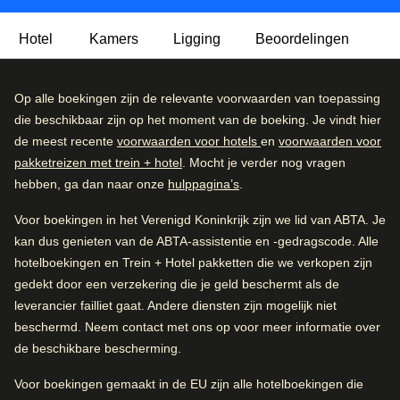
Hotel
Kamers
Ligging
Beoordelingen
Dit unieke hotel is geïnspireerd op het Deense "hygge"-
Uitstekend
Op alle boekingen zijn de relevante voorwaarden van toepassing
4.4
/5
concept: een gevoel van gelukzalige tevredenheid waarbij
Gebruikersbeoordeling, 4.4 van 5, Uitstekend
die beschikbaar zijn op het moment van de boeking. Je vindt hier
4505 beoordelingen
je van de kleine dingen in het leven geniet. Je voelt je hier
de meest recente
voorwaarden voor hotels
en
voorwaarden voor
vast meteen ontspannen! Het Hygge hotel ademt echt
pakketreizen met trein + hotel
. Mocht je verder nog vragen
Beoordelingen
comfort uit. Door de centrale locatie ben je overal dicht in
hebben, ga dan naar onze
hulppagina’s
.
de buurt. 's Ochtends is een een uitgebreid internationaal
Uitstekend
59
%
ontbijt.
Voor boekingen in het Verenigd Koninkrijk zijn we lid van ABTA. Je
Zeer goed
32
%
kan dus genieten van de ABTA-assistentie en -gedragscode. Alle
Aankomst in Brussel
hotelboekingen en Trein + Hotel pakketten die we verkopen zijn
Goed
5
%
1.7 km tot Brussel-Zuid
gedekt door een verzekering die je geld beschermt als de
Gemiddeld
2
%
leverancier failliet gaat. Andere diensten zijn mogelijk niet
beschermd. Neem contact met ons op voor meer informatie over
Slecht
1
%
Ligging in Brussel
de beschikbare bescherming.
0.6 km tot Notre Dame du Sablon
Goed om te weten
Voor boekingen gemaakt in de EU zijn alle hotelboekingen die