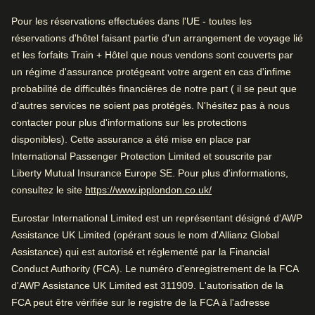
Remarquable réception
Les installations sur place comprennent un centre de
Pour les réservations effectuées dans l'UE - toutes les
remise en forme et un sauna, un restaurant avec terrasse
Chambres spacieuses
réservations d'hôtel faisant partie d'un arrangement de voyage lié
et un service 24h/24, ce qui fait de cet hôtel un choix idéal
Arrive à Cologne
et les forfaits Train + Hôtel que nous vendons sont couverts par
dans le centre de Cologne. Bénéficiant d'excellentes
un régime d'assurance protégeant votre argent en cas d'infime
1.5 km de Cologne
Noté par
liaisons de transport juste à l'extérieur et de nombreux
probabilité de difficultés financières de notre part ( il se peut que
cafés et attractions locales à proximité, le Mercure
d'autres services ne soient pas protégés. N'hésitez pas à nous
Couple
–
46
%
Severinshof Koeln City allie commodité pratique et
Pendant que vous êtes à Cologne
contacter pour plus d'informations sur les protections
hospitalité allemande décontractée.
0.6 km de Schokoladenmuseum
Famille
–
24
%
disponibles). Cette assurance a été mise en place par
International Passenger Protection Limited et souscrite par
Démarche écoresponsable :
Cet hôtel participe au
Professionnel
–
17
%
Liberty Mutual Insurance Europe SE. Pour plus d'informations,
programme GreenLeaders, une initiative en vertu de
(
Ouvre un nouvel ongle
consultez le site
https://www.ipplondon.co.uk/
Seul·e
–
13
%
laquelle les établissements participants s’engagent à faire
un geste pour l’environnement : recycler, sélectionner des
Eurostar International Limited est un représentant désigné d'AWP
ingrédients bio issus du terroir et mettre à disposition des
Assistance UK Limited (opérant sous le nom d'Allianz Global
clients des stations de recharge pour véhicules
Assistance) qui est autorisé et réglementé par la Financial
Noté 4.4/5 basé sur les commentaires de tous
électriques, entre autres.
Conduct Authority (FCA). Le numéro d'enregistrement de la FCA
les voyageurs
d'AWP Assistance UK Limited est 311909. L'autorisation de la
Pour information, le texte sur cette page a été traduit
Excellent pour un voyage entre amis. Parking et transports
FCA peut être vérifiée sur le registre de la FCA à l'adresse
depuis l'anglais à l'aide d'un outil d'intelligence artificielle.
en commun à proximité.