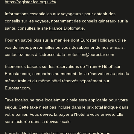
(
Ouvre un nouvel onglet
)
https://register.fca.org.uk/s/
Il est donc possible que l'orthographe et la grammaire ne
soient pas parfaites.
Informations essentielles aux voyageurs
: pour obtenir des
Excellent hôtel luxueux
conseils sur les voyage, notamment des conseils généraux sur la
Arrive à Cologne
(
Ouvre un nouvel onglet
)
santé, consultez le site
France Diplomatie
.
1.5 km de Cologne
Pour en savoir plus sur la manière dont Eurostar Holidays utilise
Excellent hôtel d'affaires
vos données personnelles ou vous désabonner de nos e-mails,
Pendant que vous êtes à Cologne
contactez-nous à l'adresse data.protection@eurostar.com.
0.6 km de Schokoladenmuseum
Économies basées sur les réservations de "Train + Hôtel" sur
L'essentiel
Eurostar.com, comparées au moment de la réservation au prix du
même train et du même hôtel réservés séparément sur
Site
4.6
/
5
Avis des utilisatrices et utilisateurs, 4.6 sur 5
Vérifier la disponibilité et réserver
Eurostar.com.
1301
commentaires vérifiés
Trouvez le meilleur hôtel pour votre séjour…
Taxe locale
:une taxe locale/municipale sera applicable pour votre
séjour. Cette taxe n'est pas incluse dans le prix total indiqué dans
Très bien situé
Trouvez une chambre
votre panier. Vous devrez la payer à l'hôtel à votre arrivée. Elle
Proche des transports en commun selon 98%.
Positif
:
sera facturée dans la devise locale.
Eurostar Holidays limited est une société enregistrée en