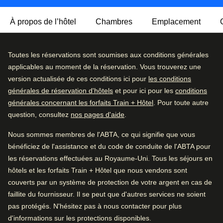
À propos de l’hôtel
Chambres
Emplacement
Niché dans le quartier animé d'Altstadt-Süd à Cologne,
Excellent
Toutes les réservations sont soumises aux conditions générales
4.4
/5
l'hôtel Mercure Severinshof Koeln City propose un séjour
Avis des utilisatrices et utilisateurs, 4.4 sur 5, Excellent
applicables au moment de la réservation. Vous trouverez une
6407 commentaires vérifiés
contemporain et accueillant à quelques minutes seulement
version actualisée de ces conditions ici pour
les conditions
des principales attractions de la ville, notamment le musée
générales de réservation d'hôtels
et pour ici pour les
conditions
Détail des commentaires
du chocolat et la magnifique cathédrale de Cologne.
générales concernant les forfaits Train + Hôtel
. Pour toute autre
question, consultez
nos pages d'aide
.
Excellent
62
%
Cet élégant hôtel quatre étoiles propose des chambres
modernes et climatisées avec connexion Wi-Fi gratuite,
Très bien
29
%
Nous sommes membres de l'ABTA, ce qui signifie que vous
fenêtres insonorisées et équipements bien pensés pour
bénéficiez de l'assistance et du code de conduite de l'ABTA pour
Bien
6
%
votre confort, que vous soyez en voyage d'affaires ou
les réservations effectuées au Royaume-Uni. Tous les séjours en
d'agrément. Les clients peuvent profiter chaque matin d'un
Moyen
2
%
hôtels et les forfaits Train + Hôtel que nous vendons sont
copieux petit-déjeuner buffet et déguster un mélange de
couverts par un système de protection de votre argent en cas de
Médiocre
2
%
plats allemands et internationaux au restaurant de l'hôtel,
faillite du fournisseur. Il se peut que d'autres services ne soient
puis se détendre en prenant un verre dans le bar-salon
pas protégés. N'hésitez pas à nous contacter pour plus
Bon à savoir
accueillant.
d'informations sur les protections disponibles.