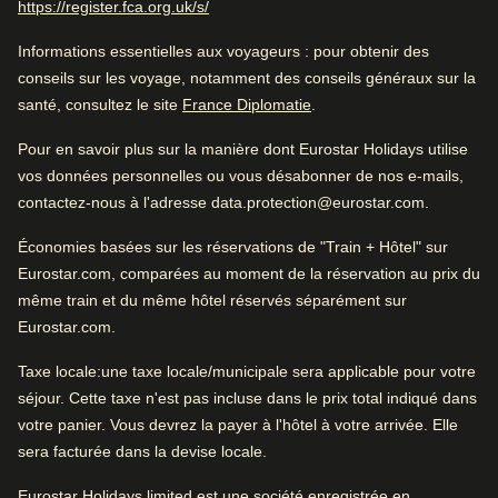
(
Ouvre un nouvel onglet
)
https://register.fca.org.uk/s/
Trouvez une chambre
Informations essentielles aux voyageurs
: pour obtenir des
Excellent hôtel citadin
conseils sur les voyage, notamment des conseils généraux sur la
(
Ouvre un nouvel onglet
)
santé, consultez le site
France Diplomatie
.
Pour en savoir plus sur la manière dont Eurostar Holidays utilise
Très bien
Excellent ménage
4.3
/5
vos données personnelles ou vous désabonner de nos e-mails,
Avis des utilisatrices et utilisateurs, 4.3 sur 5, Très bien
2228 commentaires vérifiés
contactez-nous à l'adresse data.protection@eurostar.com.
Voir les commentaires
Économies basées sur les réservations de "Train + Hôtel" sur
L'essentiel
Eurostar.com, comparées au moment de la réservation au prix du
Bon à savoir
même train et du même hôtel réservés séparément sur
Service
4.6
/
5
Avis des utilisatrices et utilisateurs, 4.6 sur 5
Proche du centre-ville
Eurostar.com.
360
commentaires vérifiés
Chambres propres
Taxe locale
:une taxe locale/municipale sera applicable pour votre
séjour. Cette taxe n'est pas incluse dans le prix total indiqué dans
Service fantastique
Très bon hôtel pour une escapade citadine. Grandes
votre panier. Vous devrez la payer à l'hôtel à votre arrivée. Elle
chambres dans un excellent emplacement.
85% ont jugé le service très professionnel.
Positif
:
sera facturée dans la devise locale.
Eurostar Holidays limited est une société enregistrée en