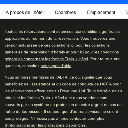
À propos de l’hôtel
Chambres
Emplacement
Ne vous laissez pas tromper par sa façade discrète – à
Très bien
Toutes les réservations sont soumises aux conditions générales
4.3
/5
l’intérieur du Best Western Hotel Royal Centre, vous
Avis des utilisatrices et utilisateurs, 4.3 sur 5, Très bien
applicables au moment de la réservation. Vous trouverez une
2228 commentaires vérifiés
découvrirez des chambres élégantes et modernes, et avec
version actualisée de ces conditions ici pour
les conditions
certains des plus beaux sites de la ville à seulement
générales de réservation d'hôtels
et pour ici pour les
conditions
Détail des commentaires
quelques minutes, l’emplacement est tout simplement
générales concernant les forfaits Train + Hôtel
. Pour toute autre
idéal.
question, consultez
nos pages d'aide
.
Excellent
48
%
Une salle de petit déjeuner vous attend pour bien
Très bien
41
%
Nous sommes membres de l'ABTA, ce qui signifie que vous
commencer la journée, et le bar The Royal Club propose
bénéficiez de l'assistance et du code de conduite de l'ABTA pour
Bien
8
%
une sélection de bières belges, de boissons
les réservations effectuées au Royaume-Uni. Tous les séjours en
internationales et de snacks.
Moyen
2
%
hôtels et les forfaits Train + Hôtel que nous vendons sont
couverts par un système de protection de votre argent en cas de
Médiocre
2
%
Écoresponsable
: Cet établissement a mis en place
faillite du fournisseur. Il se peut que d'autres services ne soient
plusieurs mesures pour offrir un séjour plus durable et
pas protégés. N'hésitez pas à nous contacter pour plus
Bon à savoir
respectueux de l’environnement, comme la possibilité de
d'informations sur les protections disponibles.
réutiliser les serviettes et de ne pas les remplacer chaque