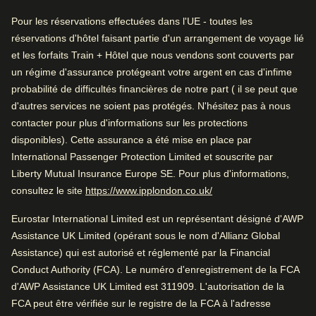
Proche du centre-ville
jour.
Pour les réservations effectuées dans l'UE - toutes les
Chambres propres
réservations d'hôtel faisant partie d'un arrangement de voyage lié
Pour information, le texte sur cette page a été traduit
Arrive à Bruxelles
et les forfaits Train + Hôtel que nous vendons sont couverts par
depuis l'anglais à l'aide d'un outil d'intelligence artificielle.
un régime d'assurance protégeant votre argent en cas d'infime
2.6 km de Bruxelles-Midi
Noté par
Il est donc possible que l'orthographe et la grammaire ne
probabilité de difficultés financières de notre part ( il se peut que
soient pas parfaites.
d'autres services ne soient pas protégés. N'hésitez pas à nous
Seul·e
–
50
%
Pendant que vous êtes à Bruxelles
contacter pour plus d'informations sur les protections
Arrive à Bruxelles
0.5 km de Saint Michel Cathedral
Couple
–
30
%
disponibles). Cette assurance a été mise en place par
2.6 km de Bruxelles-Midi
International Passenger Protection Limited et souscrite par
Famille
–
20
%
Liberty Mutual Insurance Europe SE. Pour plus d'informations,
Pendant que vous êtes à Bruxelles
(
Ouvre un nouvel ongle
consultez le site
https://www.ipplondon.co.uk/
Professionnel
–
1
%
0.5 km de Saint Michel Cathedral
Eurostar International Limited est un représentant désigné d'AWP
Assistance UK Limited (opérant sous le nom d'Allianz Global
Assistance) qui est autorisé et réglementé par la Financial
Noté 4.3/5 basé sur les commentaires de tous
Conduct Authority (FCA). Le numéro d'enregistrement de la FCA
Vérifier la disponibilité et réserver
les voyageurs
d'AWP Assistance UK Limited est 311909. L'autorisation de la
Trouvez le meilleur hôtel pour votre séjour…
Très bon hôtel pour une escapade citadine. Grandes
FCA peut être vérifiée sur le registre de la FCA à l'adresse
chambres dans un excellent emplacement.