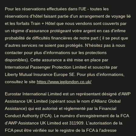
Gare proche
contemporain et ses bonnes connexions de transport,
Pour les réservations effectuées dans l'UE - toutes les
l’Urban Lodge Hotel est une base idéale pour découvrir
Chambres propres
réservations d'hôtel faisant partie d'un arrangement de voyage lié
Amsterdam à votre rythme.
Arrive à Amsterdam
et les forfaits Train + Hôtel que nous vendons sont couverts par
un régime d'assurance protégeant votre argent en cas d'infime
4.5 km de Amsterdam CS
Noté par
Arrive à Amsterdam
probabilité de difficultés financières de notre part ( il se peut que
4.5 km de Amsterdam CS
d'autres services ne soient pas protégés. N'hésitez pas à nous
Famille
–
43
%
Pendant que vous êtes à Amsterdam
contacter pour plus d'informations sur les protections
3.6 km de Anne Frank House
Couple
–
34
%
disponibles). Cette assurance a été mise en place par
Pendant que vous êtes à Amsterdam
International Passenger Protection Limited et souscrite par
3.6 km de Anne Frank House
Seul·e
–
23
%
Liberty Mutual Insurance Europe SE. Pour plus d'informations,
(
Ouvre un nouvel ongle
consultez le site
https://www.ipplondon.co.uk/
Professionnel
–
1
%
Eurostar International Limited est un représentant désigné d'AWP
Vérifier la disponibilité et réserver
Assistance UK Limited (opérant sous le nom d'Allianz Global
Trouvez le meilleur hôtel pour votre séjour…
Assistance) qui est autorisé et réglementé par la Financial
Noté 4.5/5 basé sur les commentaires de tous
Conduct Authority (FCA). Le numéro d'enregistrement de la FCA
les voyageurs
Trouvez une chambre
d'AWP Assistance UK Limited est 311909. L'autorisation de la
Excellent pour un voyage entre amis. Proche des
FCA peut être vérifiée sur le registre de la FCA à l'adresse
transports en commun et de la gare. Atmosphère