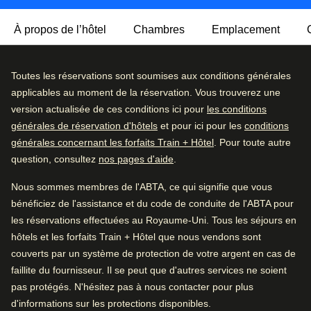
À propos de l’hôtel
Chambres
Emplacement
L’Urban Lodge Hotel propose un séjour confortable et
Excellent
Toutes les réservations sont soumises aux conditions générales
4.5
/5
contemporain juste à l’extérieur du centre-ville
Avis des utilisatrices et utilisateurs, 4.5 sur 5, Excellent
applicables au moment de la réservation. Vous trouverez une
2468 commentaires vérifiés
d’Amsterdam, avec d’excellentes liaisons de transport qui
version actualisée de ces conditions ici pour
les conditions
facilitent l’exploration de la ville. Situé à proximité de la
générales de réservation d'hôtels
et pour ici pour les
conditions
Détail des commentaires
gare de Sloterdijk, l’hôtel permet de rejoindre rapidement
générales concernant les forfaits Train + Hôtel
. Pour toute autre
le centre d’Amsterdam tout en offrant un havre de
question, consultez
nos pages d'aide
.
Excellent
60
%
tranquillité loin des quartiers les plus animés.
Très bien
31
%
Nous sommes membres de l'ABTA, ce qui signifie que vous
Chaque matin, les clients peuvent savourer un petit
bénéficiez de l'assistance et du code de conduite de l'ABTA pour
Bien
5
%
déjeuner dans un cadre lumineux et accueillant, tandis
les réservations effectuées au Royaume-Uni. Tous les séjours en
que les espaces communs informels de l’hôtel invitent à la
Moyen
2
%
hôtels et les forfaits Train + Hôtel que nous vendons sont
détente ou à la convivialité. Un service chaleureux et une
couverts par un système de protection de votre argent en cas de
Médiocre
2
%
approche moderne et sans chichis garantissent un séjour
faillite du fournisseur. Il se peut que d'autres services ne soient
agréable et sans souci.
pas protégés. N'hésitez pas à nous contacter pour plus
Bon à savoir
d'informations sur les protections disponibles.
Grâce à son emplacement pratique, son style