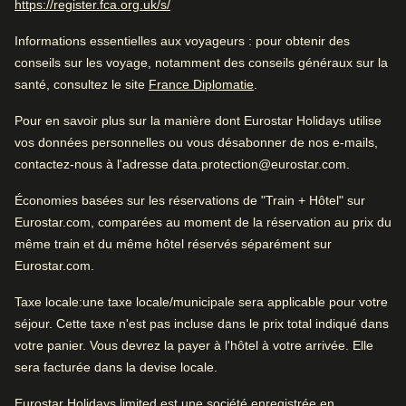
(
Ouvre un nouvel onglet
)
https://register.fca.org.uk/s/
fantastique. Très bonne piscine. Très belle chambre.
Informations essentielles aux voyageurs
: pour obtenir des
conseils sur les voyage, notamment des conseils généraux sur la
Excellent
4.5
/5
Excellent hôtel citadin
(
Ouvre un nouvel onglet
)
santé, consultez le site
France Diplomatie
.
Avis des utilisatrices et utilisateurs, 4.5 sur 5, Excellent
2468 commentaires vérifiés
Pour en savoir plus sur la manière dont Eurostar Holidays utilise
Voir les commentaires
vos données personnelles ou vous désabonner de nos e-mails,
L'essentiel
contactez-nous à l'adresse data.protection@eurostar.com.
Bon à savoir
Ambiance
Économies basées sur les réservations de "Train + Hôtel" sur
4.6
/
5
Gare proche
Avis des utilisatrices et utilisateurs, 4.6 sur 5
Eurostar.com, comparées au moment de la réservation au prix du
Chambres propres
168
commentaires vérifiés
même train et du même hôtel réservés séparément sur
Eurostar.com.
Atmosphère fantastique
Excellent pour un voyage entre amis. Proche des
transports en commun et de la gare. Atmosphère
Taxe locale
:une taxe locale/municipale sera applicable pour votre
100% ont apprécié le hall d'entrée.
Positif
:
fantastique. Très bonne piscine. Très belle chambre.
séjour. Cette taxe n'est pas incluse dans le prix total indiqué dans
votre panier. Vous devrez la payer à l'hôtel à votre arrivée. Elle
Service
4.6
/
5
Avis des utilisatrices et utilisateurs, 4.6 sur 5
sera facturée dans la devise locale.
559
commentaires vérifiés
Eurostar Holidays limited est une société enregistrée en