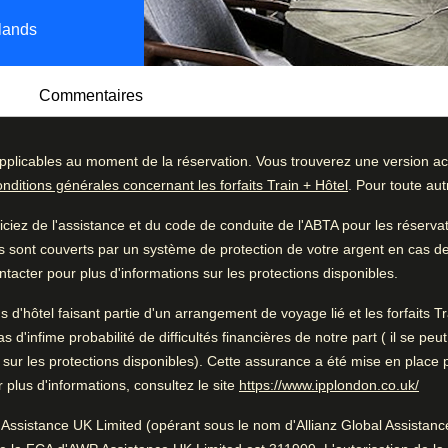
lands
Commentaires
pplicables au moment de la réservation. Vous trouverez une version act
fre les plus hauts niveaux de style et de
onditions générales concernant les forfaits Train + Hôtel
. Pour toute au
ne atmosphère calme et détendue. Le
ommentaires
Bon à savoir
és modernes combinées à l'atmosphère
iez de l'assistance et du code de conduite de l'ABTA pour les réserv
48
%
Proche du centre-ville
s sont couverts par un système de protection de votre argent en cas de f
31
%
Remarquable réception
tacter pour plus d'informations sur les protections disponibles.
s une salle à manger à l'ambiance
13
%
 à la décoration classique avec une
ns d'hôtel faisant partie d'un arrangement de voyage lié et les forfaits
e bien remplie.
6
%
'infime probabilité de difficultés financières de notre part ( il se peu
 sur les protections disponibles). Cette assurance a été mise en place 
4
%
(
Ouv
plus d'informations, consultez le site
https://www.ipplondon.co.uk/
Pendant que vous êtes à
Amsterdam
Assistance UK Limited (opérant sous le nom d'Allianz Global Assistance