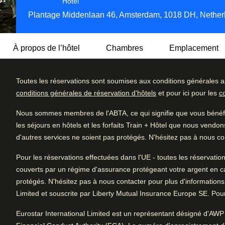
Hôtel 4 étoiles
Hôtel
Plantage Middenlaan 46, Amsterdam, 1018 DH, Nether
À propos de l’hôtel
Chambres
Emplacement
Toutes les réservations sont soumises aux conditions générales a
Cet hôtel moderne est abrité dans un bâtiment ancien qui of
conditions générales de réservation d'hôtels
et pour ici pour les
c
sophistication combinés à un service exceptionnel dans u
Détail des c
4.2
/5
Lancaster Hotel Amsterdam possède toutes les commodit
Nous sommes membres de l'ABTA, ce qui signifie que vous bénéfic
Excellent
caractéristique d'un bâtiment centenaire.
Très bien
Avis des utilisatrices et utilisateurs, 4.2 sur 5, Très bien
les séjours en hôtels et les forfaits Train + Hôtel que nous vendon
Très bien
d'autres services ne soient pas protégés. N'hésitez pas à nous con
2163 commentaires vérifiés
Un petit-déjeuner buffet chaud est servi chaque matin dan
Bien
décontractée. L'établissement possède également un salon
Pour les réservations effectuées dans l'UE - toutes les réservatio
cheminée où vous pourrez vous détendre après une journé
Moyen
couverts par un régime d'assurance protégeant votre argent en cas d
protégés. N'hésitez pas à nous contacter pour plus d'informations
Médiocre
Limited et souscrite par Liberty Mutual Insurance Europe SE. Pour 
Arrive à Amsterdam
1.7 km de Amsterdam CS
Eurostar International Limited est un représentant désigné d'AWP 