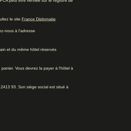
A peut être vérifiée sur le registre de
Très bon hôtel romantique
(
Ouvre un nouvel onglet
)
ltez le site
France Diplomatie
.
ez-nous à l'adresse
pade citadine. Proche du centre-
ommun. Atmosphère fantastique.
rain et du même hôtel réservés
 panier. Vous devrez la payer à l'hôtel à
s à Amsterdam
Museum
2413 93. Son siège social est situé à
Accès Internet
Ascenseur
Blanchisserie/laverie