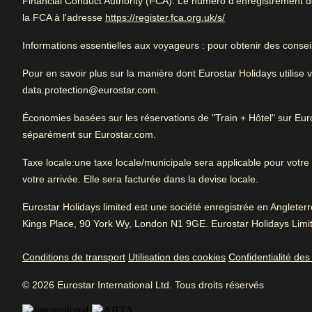
Financial Conduct Authority (FCA). Le numéro d'enregistrement de 
Noté 4.2/5 basé sur les commentaires de t
(
Ouvre un nouvel o
la FCA à l'adresse
https://register.fca.org.uk/s/
voyageurs
Informations essentielles aux voyageurs
: pour obtenir des consei
Très bon hôtel pour une escapade citadine. Proche du centr
transports en commun. Atmosphère fantastique.
Pour en savoir plus sur la manière dont Eurostar Holidays utilis
Très bien
Bon à
data.protection@eurostar.com.
4.2
/5
Avis des utilisatrices et utilisateurs, 4.2 sur 5, Très bien
Pr
2163 commentaires vérifiés
Économies basées sur les réservations de "Train + Hôtel" sur E
Re
Voir les commentaires
séparément sur Eurostar.com.
L'essentiel
Taxe locale
:une taxe locale/municipale sera applicable pour votre s
Arrive à Amsterdam
Site
4.7
/
5
votre arrivée. Elle sera facturée dans la devise locale.
1.7 km de Amsterdam CS
Avis des utilisatrices et utilisateurs, 4.7 sur 5
529
Eurostar Holidays limited est une société enregistrée en Anglete
commentaires vérifiés
Aménagements hôteliers
Kings Place, 90 York Wy, London N1 9GE. Eurostar Holidays Limit
Ambiance
4.2
/
5
Avis des utilisatrices et utilisateurs, 4.2 sur 5
Conditions de transport
Utilisation des cookies
Confidentialité de
Climatisation
Bar
120
commentaires vérifiés
© 2026 Eurostar International Ltd. Tous droits réservés
Location de vélos
Plateau café/thé
Service
4.1
/
5
Avis des utilisatrices et utilisateurs, 4.1 sur 5
Services professionnels
Conciergerie et p