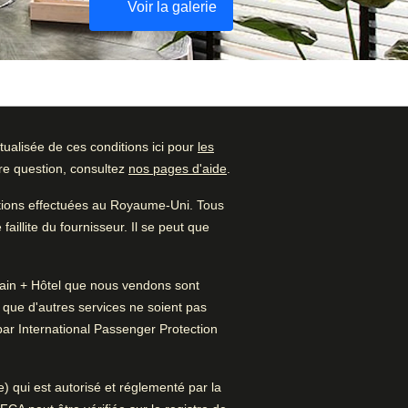
Voir la galerie
ualisée de ces conditions ici pour
les
Vérifier la disponibilité
tre question, consultez
nos pages d'aide
.
Noté par
et réserver
ations effectuées au Royaume-Uni. Tous
Couple
–
47
%
Trouvez le meilleur hôtel pour
aillite du fournisseur. Il se peut que
votre séjour…
Seul·e
–
27
%
 Train + Hôtel que nous vendons sont
Trouvez une chambre
Famille
–
26
%
t que d'autres services ne soient pas
par International Passenger Protection
Professionnel
–
1
%
re un nouvel onglet
)
) qui est autorisé et réglementé par la