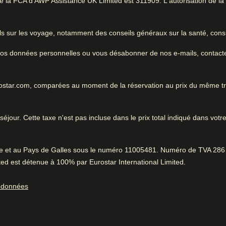
0.9 km de Rembrandt House Museum
la FCA d'AWP Assistance UK Limited est 311909. L'autorisation de la FC
ous les
nglet
)
Excellent hôtel citadin
ls sur les voyage, notamment des conseils généraux sur la santé, consu
e-ville et des
e vos données personnelles ou vous désabonner de nos e-mails, contact
 savoir
Très bon hôtel pour une esca
ville et des transports en c
oche du centre-ville
urostar.com, comparées au moment de la réservation au prix du même t
marquable réception
éjour. Cette taxe n'est pas incluse dans le prix total indiqué dans votre
Pendant que vous ête
Très bien situé
0.9 km de Rembrandt House 
Proche des transports en commun selon 100%.
Positif
:
rre et au Pays de Galles sous le numéro 11005481. Numéro de TVA 286 
ed est détenue à 100% par Eurostar International Limited.
Atmosphère fantastique
s données
92% ont dit que c'était un hôtel élégant.
Positif
:
Service de blanchisserie
Enregistrement rapide
Service fantastique
ortage des
Service d'étage