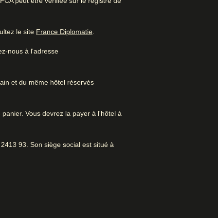
A peut être vérifiée sur le registre de
tre amis. Super chambres et service
Excellent hôtel citadin
Atmosphère fantastique.
(
Ouvre un nouvel onglet
)
ltez le site
France Diplomatie
.
ez-nous à l'adresse
rain et du même hôtel réservés
 panier. Vous devrez la payer à l'hôtel à
s à Amsterdam
Museum
Service d'étage
2413 93. Son siège social est situé à
Accès Internet
Blanchisserie/laverie