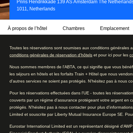
Prins Hendrikkade 139 AS Amsterdam The Netherland
1011, Netherlands
À propos de l’hôtel
Chambres
Emplacement
Toutes les réservations sont soumises aux conditions générales a
Découvrez le mariage parfait entre l'histoire et de luxe mo
conditions générales de réservation d'hôtels
et pour ici pour les
c
au cœur de la ville, le long des canaux pittoresques, ce rav
Détail des c
4.8
/5
voyageurs exigeants. Que ce soit pour les affaires, les loi
Nous sommes membres de l'ABTA, ce qui signifie que vous bénéfic
Excellent
Hendrick's est une adresse idéale pour séjourner dans l'un
Excellent
Avis des utilisatrices et utilisateurs, 4.8 sur 5, Excellent
les séjours en hôtels et les forfaits Train + Hôtel que nous vendon
Très bien
d'autres services ne soient pas protégés. N'hésitez pas à nous con
815 commentaires vérifiés
Bien
Arrive à Amsterdam
Pour les réservations effectuées dans l'UE - toutes les réservatio
0.7 km de Amsterdam CS
Moyen
couverts par un régime d'assurance protégeant votre argent en cas d
protégés. N'hésitez pas à nous contacter pour plus d'informations
Médiocre
Limited et souscrite par Liberty Mutual Insurance Europe SE. Pour 
Eurostar International Limited est un représentant désigné d'AWP 