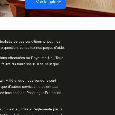
Voir la galerie
ualisée de ces conditions ici pour
les
Vérifier la disponibilité
tre question, consultez
nos pages d'aide
.
Noté par
et réserver
ations effectuées au Royaume-Uni. Tous
Couple
–
57
%
Trouvez le meilleur hôtel pour
aillite du fournisseur. Il se peut que
votre séjour…
Famille
–
28
%
 Train + Hôtel que nous vendons sont
Trouvez une chambre
Seul·e
–
15
%
t que d'autres services ne soient pas
par International Passenger Protection
Seul·e
–
3
%
re un nouvel onglet
)
) qui est autorisé et réglementé par la