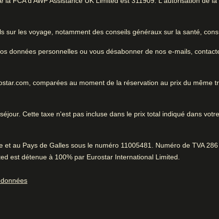
la FCA d'AWP Assistance UK Limited est 311909. L'autorisation de la FC
ous les
nglet
)
Excellent classement
 savoir
Excellent pour un voyage en
global
dans un emplacement idéal. 
ls sur les voyage, notamment des conseils généraux sur la santé, consu
lle architecture
ervice dans un
re proche
e vos données personnelles ou vous désabonner de nos e-mails, contact
urostar.com, comparées au moment de la réservation au prix du même t
éjour. Cette taxe n'est pas incluse dans le prix total indiqué dans votre
Pendant que vous ête
Service fantastique
0.6 km de Rembrandt House 
98% ont trouvé le personnel très aimable.
Positif
:
Service de blanchisserie
rre et au Pays de Galles sous le numéro 11005481. Numéro de TVA 286 
ed est détenue à 100% par Eurostar International Limited.
ortage des
Enregistrement rapide
Très bien situé
Borne de recharge pour véhicules
s données
98% ont trouvé qu'il était facile de se rendre à la gare.
Positif
:
électriques
Atmosphère fantastique