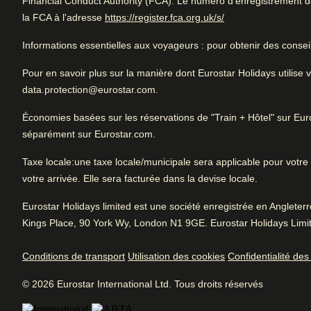
Financial Conduct Authority (FCA). Le numéro d'enregistrement de 
Noté 4.8/5 basé sur les commentaires de t
(
Ouvre un nouvel o
la FCA à l'adresse
https://register.fca.org.uk/s/
Excellent
Bon à
4.8
voyageurs
/5
Avis des utilisatrices et utilisateurs, 4.8 sur 5, Excellent
Informations essentielles aux voyageurs
: pour obtenir des consei
Be
815 commentaires vérifiés
Excellent pour un voyage entre amis. Super chambres et s
Ga
emplacement idéal. Atmosphère fantastique.
Voir les commentaires
Pour en savoir plus sur la manière dont Eurostar Holidays utilis
data.protection@eurostar.com.
Économies basées sur les réservations de "Train + Hôtel" sur E
séparément sur Eurostar.com.
L'essentiel
Aménagements hôteliers
Taxe locale
:une taxe locale/municipale sera applicable pour votre s
Arrive à Amsterdam
Service
4.9
/
5
votre arrivée. Elle sera facturée dans la devise locale.
0.7 km de Amsterdam CS
Avis des utilisatrices et utilisateurs, 4.9 sur 5
Climatisation
Location de vélos
238
Eurostar Holidays limited est une société enregistrée en Anglete
commentaires vérifiés
Kings Place, 90 York Wy, London N1 9GE. Eurostar Holidays Limit
Bar
Conciergerie et p
Site
4.9
/
5
bagages
Avis des utilisatrices et utilisateurs, 4.9 sur 5
Peignoir et/ou chaussons (certains
Conditions de transport
Utilisation des cookies
Confidentialité de
types de chambres uniquement)
Parking
191
commentaires vérifiés
© 2026 Eurostar International Ltd. Tous droits réservés
Voir toutes les installations
Ambiance
4.8
/
5
Avis des utilisatrices et utilisateurs, 4.8 sur 5