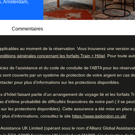
s, Amsterdam,
Commentaires
pplicables au moment de la réservation. Vous trouverez une version act
derne à l’hôtel Hendrick’s d'Amsterdam. Situé
onditions générales concernant les forfaits Train + Hôtel
. Pour toute au
issant refuge est un havre de paix pour les
ommentaires
Bon à savoir
sirs ou une escapade romantique, l'hôtel
iez de l'assistance et du code de conduite de l'ABTA pour les réserv
79
%
Belle architecture
e des villes les plus charmantes d'Europe.
s sont couverts par un système de protection de votre argent en cas de f
19
%
Gare proche
tacter pour plus d'informations sur les protections disponibles.
1
%
Pendant que vous êtes à
ns d'hôtel faisant partie d'un arrangement de voyage lié et les forfaits
Amsterdam
1
%
'infime probabilité de difficultés financières de notre part ( il se peu
0.6 km de Rembrandt House Museum
 sur les protections disponibles). Cette assurance a été mise en place 
0
%
(
Ouv
plus d'informations, consultez le site
https://www.ipplondon.co.uk/
Assistance UK Limited (opérant sous le nom d'Allianz Global Assistance